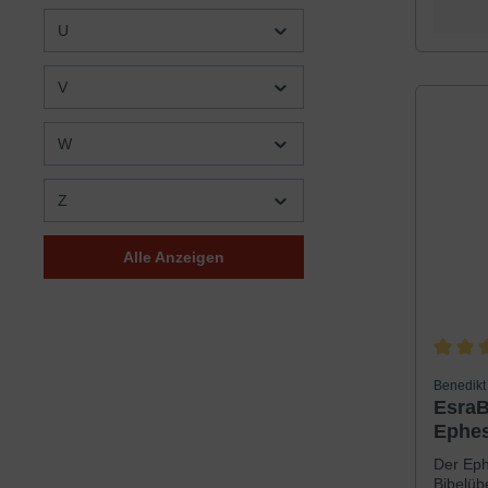
Zeilen 
U
gedacht
festzuh
Wieder
V
oder Or
Pfeile 
Logbüch
W
den Bib
Passen
Buchbin
Z
Buch op
speziell
von Sti
Alle Anzeigen
ohne da
Seite d
die Frei
um Mar
Bibelte
Durchsc
Benedikt
EsraB
Ephes
Der Eph
Bibelüb