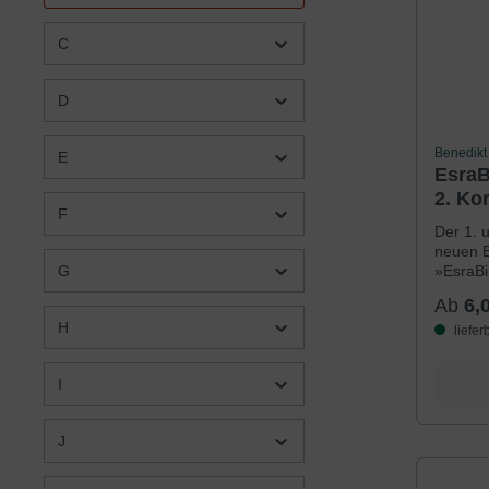
C
D
Benedikt
E
EsraB
2. Kor
F
Der 1. u
neuen B
»EsraBi
G
dazu, 
Ab
6,
biblisc
H
nachzuvo
liefer
besond
Seitenr
I
zwische
Seitenr
Textbeo
J
Verben,
Namen, 
bunte M