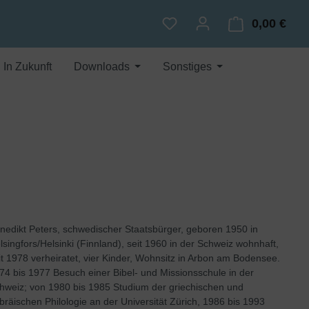
0,00 €
Du hast 0 Produkte auf dem
Ware
In Zukunft
Downloads
Sonstiges
nedikt Peters, schwedischer Staatsbürger, geboren 1950 in
lsingfors/Helsinki (Finnland), seit 1960 in der Schweiz wohnhaft,
it 1978 verheiratet, vier Kinder, Wohnsitz in Arbon am Bodensee.
74 bis 1977 Besuch einer Bibel- und Missionsschule in der
hweiz; von 1980 bis 1985 Studium der griechischen und
bräischen Philologie an der Universität Zürich, 1986 bis 1993