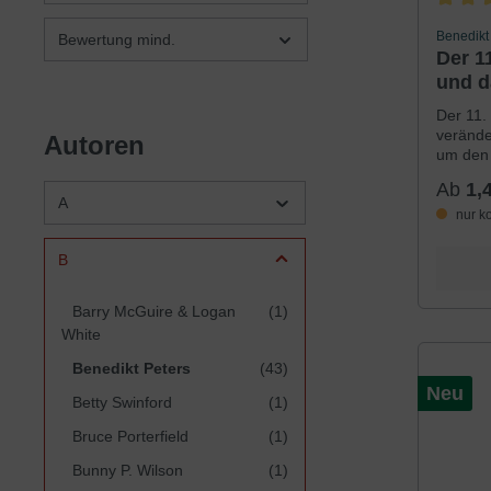
Durchsc
Benedikt
Bewertung mind.
Der 1
und d
Der 11.
verände
Autoren
um den 
diesem
Ab
1,
betonen
A
Islam, 
nur k
interna
werden 
B
friedfer
Wahrhei
Barry McGuire & Logan
(1)
Materia
Frieden
White
garanti
Benedikt Peters
(43)
Gefahr
Neu
Katastr
Betty Swinford
(1)
Gottes 
es jema
Bruce Porterfield
(1)
herausf
äußere
Bunny P. Wilson
(1)
Frieden 