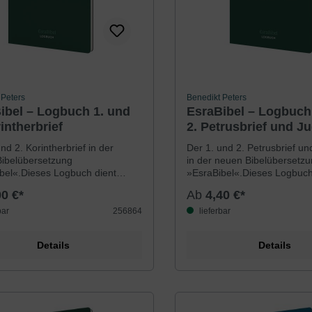
 Peters
Benedikt Peters
ibel – Logbuch 1. und
EsraBibel – Logbuch
intherbrief
2. Petrusbrief und J
nd 2. Korintherbrief in der
Der 1. und 2. Petrusbrief un
ibelübersetzung
in der neuen Bibelübersetz
bel«.Dieses Logbuch dient
»EsraBibel«.Dieses Logbuch
den Gedankengang des
dazu, den Gedankengang d
00 €*
Ab
4,40 €*
hen Autors zu erforschen und
biblischen Autors zu erfors
llziehen. Der Bibeltext ist mit
nachzuvollziehen. Der Bibelte
bar
256864
lieferbar
ers großem Zeilenabstand und
besonders großem Zeilenab
and abgedruckt. Der Platz
Seitenrand abgedruckt. Der 
Details
Details
n den Zeilen und der
zwischen den Zeilen und de
and ist dafür gedacht,
Seitenrand ist dafür gedacht
bachtungen festzuhalten. Ob
Textbeobachtungen festzuha
 Bindewörter, Wiederholungen,
Verben, Bindewörter, Wiede
Gegensätze oder Orte – ob
Namen, Gegensätze oder Or
arkierungen, Pfeile oder
bunte Markierungen, Pfeile 