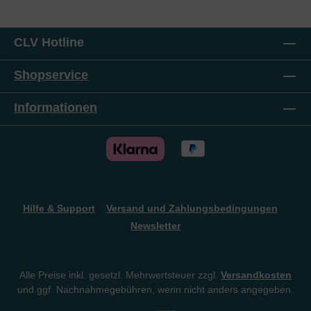
Vorsicht auch vor den Argumenten, die Muslime
gegen das Christentum verwenden, und Wissen
darüber, wie die Gute Nachricht von Jesus Christus
CLV Hotline
gut vermittelt werden kann (Kapitel 2-4). Die
Annäherung schaffen – also zu wissen, wie Muslime
am besten erreicht werden können und was dann zu
Shopservice
tun und zu sagen ist (Kapitel 5). Malcolm Steer lebte
neun Jahre lang im Iran, bis er nach der Islamischen
Informationen
Revolution 1979 nach Großbritannien zurückkehrte.
Seitdem ist er als Evangelist, Pastor und Bibellehrer
unter Iranern in Großbritannien und dem übrigen
Europa tätig. Zurzeit ist er Leiter von FFM, einer
Gebetsinitiative für die islamische Welt.
Hilfe & Support
Versand und Zahlungsbedingungen
Newsletter
Alle Preise inkl. gesetzl. Mehrwertsteuer zzgl.
Versandkosten
und ggf. Nachnahmegebühren, wenn nicht anders angegeben.