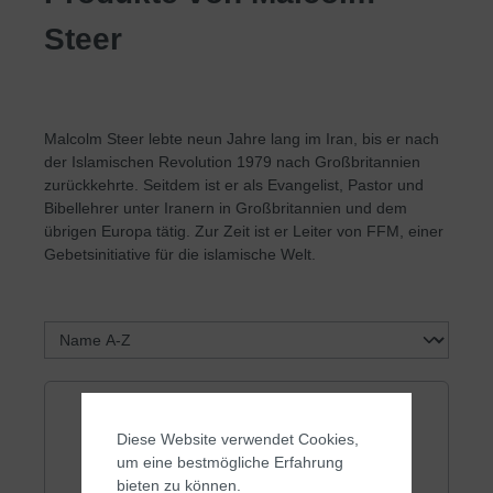
Steer
Malcolm Steer lebte neun Jahre lang im Iran, bis er nach
der Islamischen Revolution 1979 nach Großbritannien
zurückkehrte. Seitdem ist er als Evangelist, Pastor und
Bibellehrer unter Iranern in Großbritannien und dem
übrigen Europa tätig. Zur Zeit ist er Leiter von FFM, einer
Gebetsinitiative für die islamische Welt.
Diese Website verwendet Cookies,
um eine bestmögliche Erfahrung
bieten zu können.