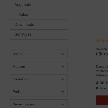
Angebote
In Zukunft
Downloads
Sonstiges
Durchsc
Dawson 
Für a
Buchart
Dieses 
Medium
Verfass
frühen 
Produktart
schrieb
4,90 €
bewies,
heute w
liefer
Preis
Apostel
verbrei
er, wie
Bewertung mind.
kam. Se