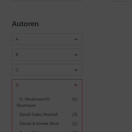
Tonban
wurde e
herausz
den ein
Autoren
bat ihn
Antwort 
6000 M
A
Arbeit 
Einzeln
doch wu
B
um viel
Anweisu
Timothe
C
D
D. Niederseer/G.
(1)
Neumayer
Dandi Daley Mackall
(3)
Daniel & Amelie Beck
(1)