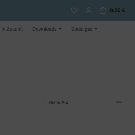
0,00 €
Du hast 0 Produkte auf dem
Ware
In Zukunft
Downloads
Sonstiges