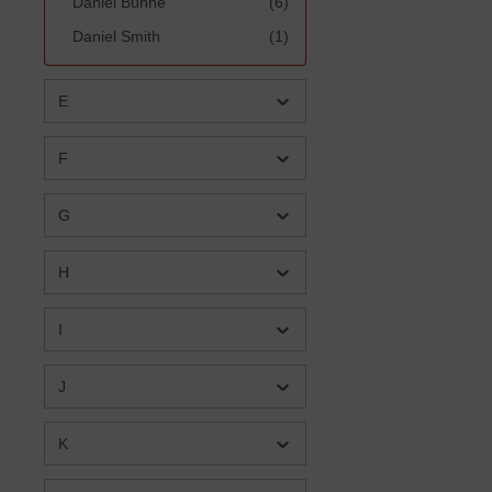
Daniel Bühne
(6)
Daniel Smith
(1)
Dannah Gresh / Nancy
(2)
DeMoss Wolgemuth
E
Darlene Deibler Rose
(3)
F
Dave Hunt
(3)
Dave Hunt/T.A. McMahon
(1)
G
Dave Jackson/Neta
(8)
Jackson
H
Dave Jackson/Neta
(1)
Jackson/Julia Pferdehirt
I
David Gooding
(5)
David Gooding/John
(4)
J
Lennox
David Jeremiah
(2)
K
Dawson Trotman
(1)