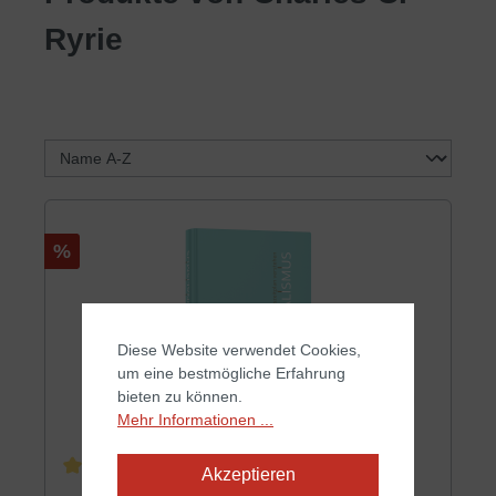
Ryrie
Rabatt
%
Diese Website verwendet Cookies,
um eine bestmögliche Erfahrung
bieten zu können.
Mehr Informationen ...
Akzeptieren
Durchschnittliche Bewertung von 4 von 5 Sternen