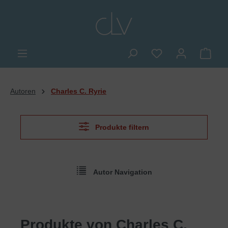
alt springen
Du hast 0 Produkte
Ware
Autoren
Charles C. Ryrie
Produkte filtern
Autor Navigation
Produkte von Charles C.