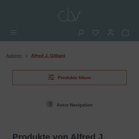
alt springen
Du hast 0 Produkte
Ware
Autoren
Alfred J. Gilliard
Produkte filtern
Autor Navigation
Produkte von Alfred J.