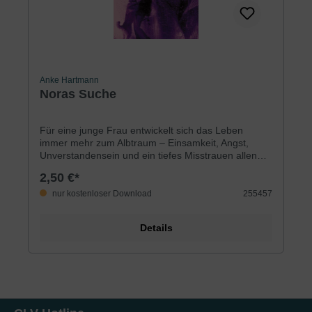
Anke Hartmann
Noras Suche
Für eine junge Frau entwickelt sich das Leben
immer mehr zum Albtraum – Einsamkeit, Angst,
Unverstandensein und ein tiefes Misstrauen allen
Menschen gegenüber bestimmen ihre Gefühle. Das
2,50 €*
Elternhaus empfindet sie als freudlos und
bedrückend, die Figur macht ihr Probleme, zum
nur kostenloser Download
255457
Lernen fehlt weitgehend die Konzentration. Sie zieht
sich immer mehr in ihre eigene Welt zurück. Es gibt
Details
nur eine Befriedigung, einen Trost: das Essen, auch
wenn danach regelmäßig das schlechte Gewissen
und die Angst vor Entdeckung quälen. Schleichend
wird aus der Gewohnheit eine Sucht, und ein
Teufelskreis beginnt! Gibt es einen Ausweg?