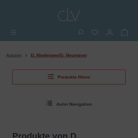
alt springen
Du hast 0 Produkte
Ware
Autoren
D. Niederseer/G. Neumayer
Produkte filtern
Autor Navigation
Produkte von D.