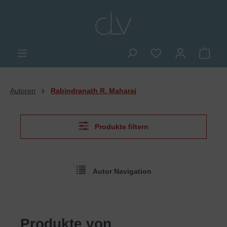
alt springen
Du hast 0 Produkte
Ware
Autoren
Rabindranath R. Maharaj
Produkte filtern
Autor Navigation
Produkte von