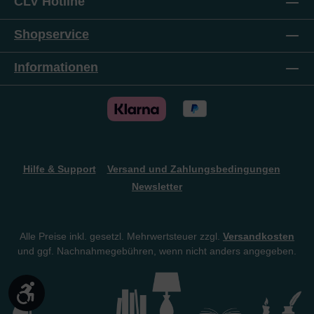
CLV Hotline
führten den jungen Guru zur Auseinandersetzung
mit seinen mystischen Kenntnissen und Erlebnissen.
Man spürt den tiefen Einblick in die östliche Religion
Shopservice
in dieser packenden Erzählung. Rabi findet den
wahren Sinn für sein Leben. Überdies wird dieses
Informationen
interessante Buch durch eine treffende
Worterklärung (was bedeutet z.B. Brahman, Yoga,
Guru, Karma, Krishna, Mantra, Maya usw.) zu einem
handlichen Kurzlexikon. Ein Buch, spannend bis zur
letzten Seite, das Sie ungern zur Seite legen, wenn
Sie einmal zu lesen begonnen haben …
Hilfe & Support
Versand und Zahlungsbedingungen
Newsletter
Alle Preise inkl. gesetzl. Mehrwertsteuer zzgl.
Versandkosten
und ggf. Nachnahmegebühren, wenn nicht anders angegeben.
Werkzeugleiste anzeigen