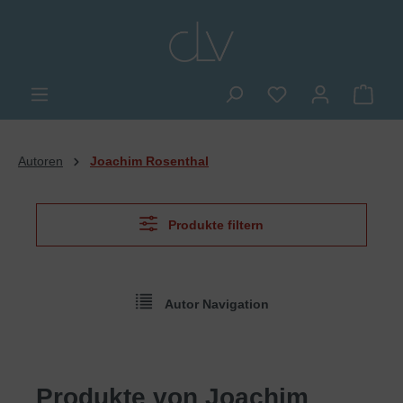
alt springen
Du hast 0 Produkte
Ware
Autoren
Joachim Rosenthal
Produkte filtern
Autor Navigation
Produkte von Joachim