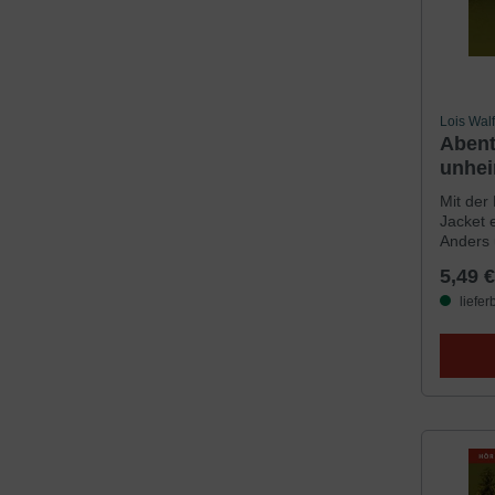
Lois Wal
Abent
unhei
(DOW
Mit der
Jacket 
Anders 
ein eig
5,49 €
kaufen.
versuch
liefer
wegzun
»Möcht
schafft
hat sic
sollte 
unterer
Als sch
Führung
wird un