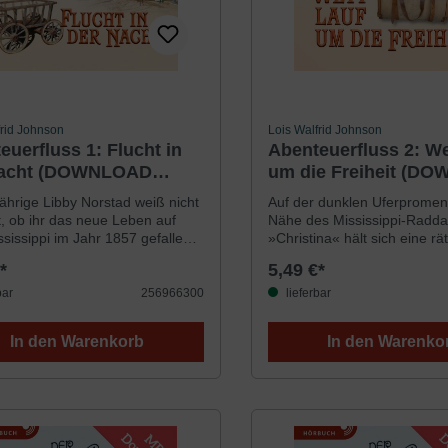
frid Johnson
Lois Walfrid Johnson
euerfluss 1: Flucht in
Abenteuerfluss 2: We
Nacht (DOWNLOAD
um die Freiheit (D
ch [MP3])
Hörbuch [MP3])
jährige Libby Norstad weiß nicht
Auf der dunklen Uferpromen
t, ob ihr das neue Leben auf
Nähe des Mississippi-Radd
sissippi im Jahr 1857 gefallen
»Christina« hält sich eine rä
ie viele Mädchen ihres Alters
Person verborgen. Libby Nor
*
5,49 €*
chon auf einem Dampfschiff?
sich ziemlich sicher, dass es
 Leben ist auch nicht einfacher
grausame Sklavenhändler Rig
bar
256966300
lieferbar
eb, dem Schiffsjungen, der
geschworen hat, dass ihm k
rgendeine geheime Mission zu
jemals lebendig entkommen 
In den Warenkorb
In den Warenko
n hat und der entschlossen
Vermutet Riggs den entlauf
 Libby unglücklich zu
Sklaven Jordan auf dem Dam
Als ein entlaufener Sklave an
ihres Vaters?Voller Angst, d
mmt, werden Libby und Caleb
versuchen könnte, verkleide
tet zusammen in die
der »Christina« zu gelangen
rundbahn« verwickelt, da sie
beobachten Libby und Cale