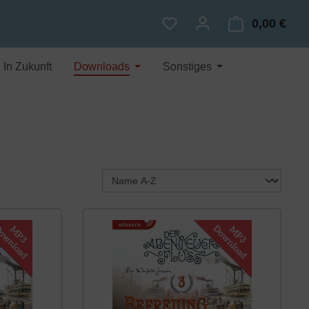
0,00 €
Du hast 0 Produkte auf dem
Ware
In Zukunft
Downloads
Sonstiges