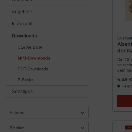
Angebote
In Zukunft
Downloads
Lois Wal
Abent
CLeVer Bibel
der 
Hörbu
MP3-Downloads
Die 13-
so rech
PDF-Downloads
dem Mis
wird. W
5,49 €
E-Books
leben s
Und das
liefer
Sonstiges
mit Cal
immer i
erfülle
scheint,
Autoren
machen.
Bord ko
unvermu
Bibelart
»Unterg