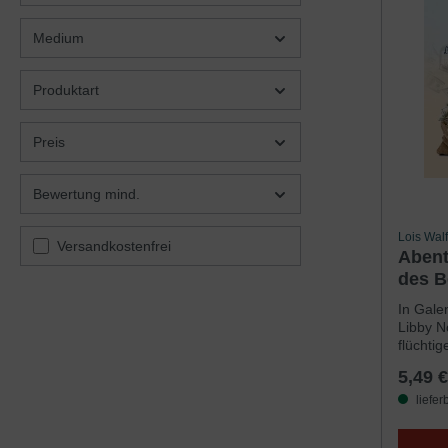
versuch
den Skl
Medium
liegen 
Dampfsc
Staaten
Produktart
Jordan t
Spuren 
bringe
Preis
JahrenS
BolikLa
Bewertung mind.
Lois Wal
Filter hinzufügen: Versandkostenfrei
Versandkostenfrei
Abent
des 
Hörbu
In Galen
Libby N
flüchti
hoffen,
5,49 €
können,
im Safe
liefer
Banknot
Kapitän