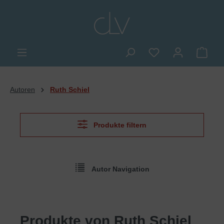
alt springen
Du hast 0 Produkte
Ware
Autoren
Ruth Schiel
Produkte filtern
Autor Navigation
Produkte von Ruth Schiel