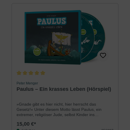
Metzger Chirurg genannt wird und wie der Friseur
zum Lebensretter geworden wäre, wenn … aber
höre selbst!!Laufzeit: ca. 2 StundenHörprobe: Ihr
Browser kann dieses Tondokument nicht
wiedergeben. Sie können es unter diesem Link
abrufen.
Durchschnittliche Bewertung von 5 von 5 Sternen
Peter Menger
Paulus – Ein krasses Leben (Hörspiel)
»Gnade gibt es hier nicht, hier herrscht das
Gesetz!« Unter diesem Motto lässt Paulus, ein
extremer, religiöser Jude, selbst Kinder ins
Gefängnis werfen. Durch die Begegnung mit Jesus
15,00 €*
kommt es zu einer 180-Grad-Wende. Er lädt nun