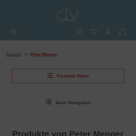
alt springen
Du hast 0 Produkte
Ware
Autoren
Peter Menger
Produkte filtern
Autor Navigation
Produkte von Peter Menger