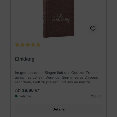
Durchschnittliche Bewertung von 4.6 von 5 Sternen
Einklang
Im gemeinsamen Singen lädt uns Gott zur Freude
an sich selbst ein! Denn der Sinn unseres Daseins
liegt darin, Gott zu preisen und uns an ihm zu
erfreuen!»Einklang« soll ein Gemeindeliederbuch
Ab
19,90 €*
sein, aus dem alle gerne singen. Ältere Christen
werden ihre Schätze darin finden, die jüngeren
lieferbar
256381
werden alte Schätze neu entdecken, weil sie im
neuen Gewand, sprich: mit neuen Melodien
Details
daherkommen. Bei der Liedauswahl sind
hauptsächlich Gemeindezusammenkünfte und