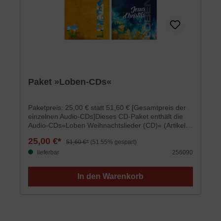
schlichtem Gewande11 Lobpreiskind12 Ich steh an
deiner Krippen hier13 Wenn wir Gott in der Höhe
ehren14 Mitten in das Dunkel15 Wir sind zum Leben
bestimmt16 Wir danken dir von Herzen
Paket »Loben-CDs«
Paketpreis: 25,00 € statt 51,60 € [Gesamtpreis der
einzelnen Audio-CDs]Dieses CD-Paket enthält die
Audio-CDs»Loben Weihnachtslieder (CD)« (Artikel-
Nr. 256940; clv.de/Loben-Weihnachtslieder-
25,00 €*
51,60 €*
(51.55% gespart)
CD/256940)»Loben 4 (CD)« (Artikel-Nr. 256942;
clv.de/Loben-4-CD/256942)»Jesus Christus LOBEN
lieferbar
256090
(CD)« (Artikel-Nr. 256959; clv.de/Jesus-Christus-
LOBEN-CD/256959)»Loben 5 (CD)« (Artikel-Nr.
In den Warenkorb
256964; clv.de/Loben-5-CD/256964)