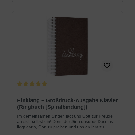
Hauskreise im Blick. Bei den Liedtexten wurde
besonderer Wert auf eine sorgfältige biblische
Fundierung gelegt. Das Liederbuch umfasst über
400 Lieder, in der Regel mit vierstimmigem
Notensatz und Gitarrengriffen. In der Auswahl sind
sowohl viele bewährte ältere Lieder als auch neue,
zum Teil noch unveröffentlichte Lieder. Für viele
ältere und bekannte Lieder wurden alternative
Melodien und Notensätze geschrieben. Wir
verbinden mit der Herausgabe die Hoffnung, dass
beim Singen unsere Herzen weit und unsere Blicke
erhoben werden.Aus lizenzrechtlichen Gründen
dürfen wir unsere Liederbücher leider nicht in
digitaler Form wie z.B. als PDF-Datei anbieten.
Durchschnittliche Bewertung von 5 von 5 Sternen
Einklang – Großdruck-Ausgabe Klavier
(Ringbuch [Spiralbindung])
Im gemeinsamen Singen lädt uns Gott zur Freude
an sich selbst ein! Denn der Sinn unseres Daseins
liegt darin, Gott zu preisen und uns an ihm zu
erfreuen!»Einklang« soll ein Gemeindeliederbuch