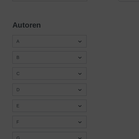
der Prax
weiter,
jungen 
geholfe
Autoren
spricht
um dies
Prieste
A
Gemeind
von He
Anbetun
B
einen A
davon ü
der dem
C
dienen 
kleiden
besonde
D
des Zu
unseren
E
F
G