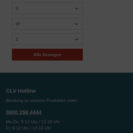
Martin Luther
(2)
V
Martin und Elke Kamphuis
(1)
W
Martin Vedder
(1)
Mary A. Kassian/Nancy
(2)
Z
DeMoss Wolgemuth
Mary Geraldine Taylor
(1)
Alle Anzeigen
Matthias Klaus
(2)
Max Hamsch
(1)
Merrill F. Unger
(1)
Michael Stricker
(1)
CLV Hotline
Mike Fabarez
(1)
Beratung zu unseren Produkten unter:
Mike Haley
(1)
0800 258 4444
Mike Stephenson
(1)
Mo-Do, 9-12 Uhr / 13-16 Uhr
Mirjam Schweizer
(1)
Fr, 9-12 Uhr / 13-15 Uhr
Mirko Krüger
(1)