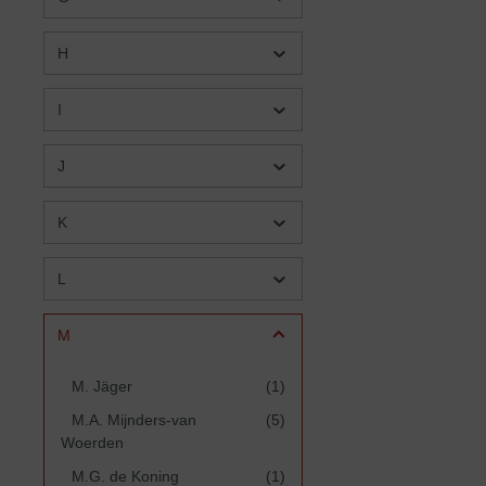
H
I
J
K
L
M
M. Jäger
(1)
M.A. Mijnders-van
(5)
Woerden
M.G. de Koning
(1)