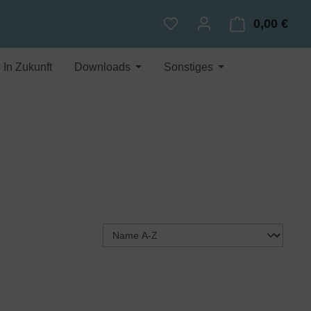
0,00 €
Du hast 0 Produkte auf dem
Ware
In Zukunft
Downloads
Sonstiges