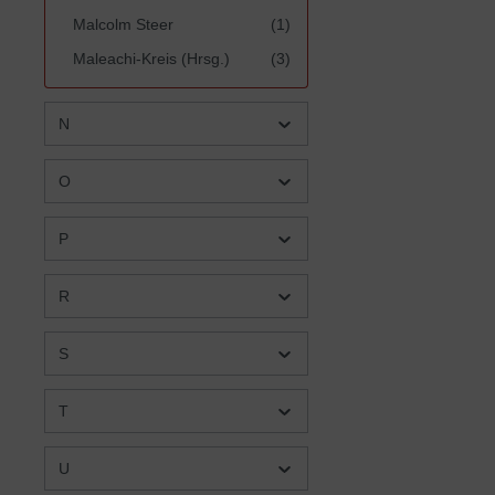
Malcolm Steer
(1)
Maleachi-Kreis (Hrsg.)
(3)
Manfred Braun/Michael
(2)
Ulrich
N
Margaret Jank
(1)
O
Maria Jäger
(1)
Marianne Jansson/Riitta
(1)
P
Lemmetyinen
Marion Gitt
(6)
R
Mark R. Stevenson
(1)
Markus Blietz
(1)
S
Markus Finkel
(1)
T
Martin Christ
(1)
Martin Heide
(1)
U
Martin Kamphuis
(1)