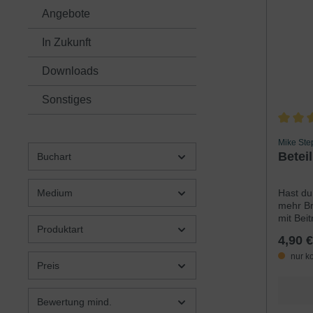
Angebote
In Zukunft
Downloads
Sonstiges
Durchsc
Mike St
Beteil
Buchart
Hast du
Medium
mehr Br
mit Bei
Produktart
zum Mah
4,90 €
du dich
ganze 
nur k
Preis
freien 
solche 
Buch hi
Bewertung mind.
gibt da