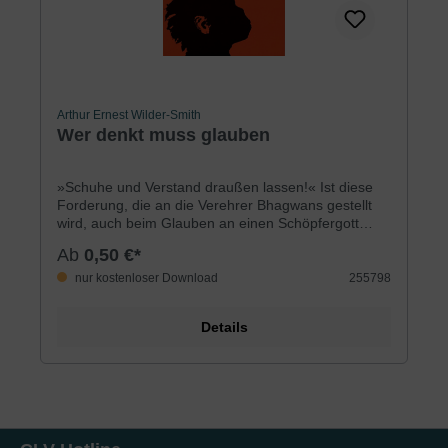
Arthur Ernest Wilder-Smith
Wer denkt muss glauben
»Schuhe und Verstand draußen lassen!« Ist diese
Forderung, die an die Verehrer Bhagwans gestellt
wird, auch beim Glauben an einen Schöpfergott
erforderlich? Ist der Glaube eher eine Sache des
Ab
0,50 €*
Gefühls oder des Verstands? Welcher
Zusammenhang besteht zwischen Denken und
nur kostenloser Download
255798
Glauben? Anhand einer fiktiven Begegnung
zwischen Neandertalern und abendländisch-
Details
zivilisierten Menschen macht der bekannte
Naturwissenschaftler Prof. Wilder-Smith deutlich,
warum Glaube rational begründet sein muss. Er
zeigt, dass der Glaube an einen persönlichen
Schöpfergott, mit dem man in Verbindung treten
kann, mit unserem Verstand und unserer Logik in
Einklang steht.