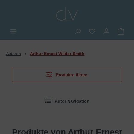
alt springen
Du hast 0 Produkte
Ware
Autoren
Arthur Ernest Wilder-Smith
Produkte filtern
Autor Navigation
Produkte von Arthur Ernest