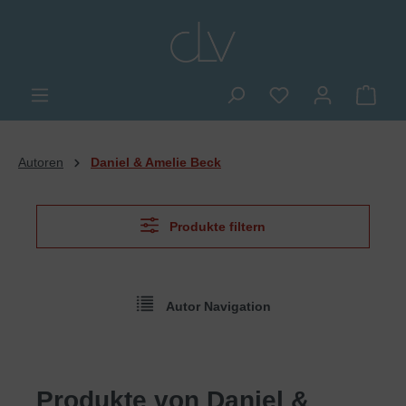
alt springen
Du hast 0 Produkte
Ware
Autoren
Daniel & Amelie Beck
Produkte filtern
Autor Navigation
Produkte von Daniel &