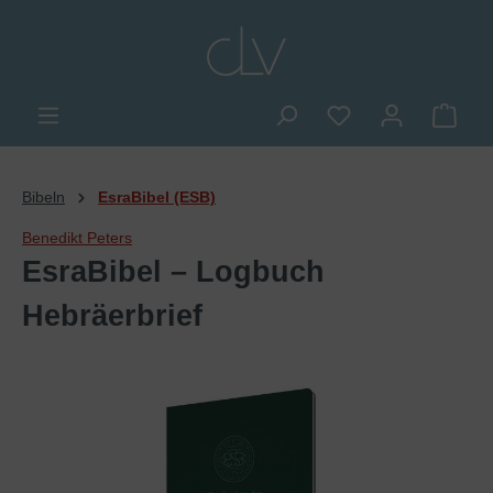
alt springen
Du hast 0 Produkte
Ware
Bibeln
EsraBibel (ESB)
Benedikt Peters
EsraBibel – Logbuch
Hebräerbrief
Bildergalerie überspringen