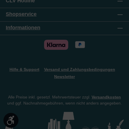
CLV Hotline
voller biblischer Einsichten hilft Euch, die Lügen zu
erkennen, die Euer Sohn versucht ist zu glauben,
und zeigt Euch, wie Ihr diese Täuschungen
Shopservice
durchschauen könnt, um ihm zu helfen, die Wahrheit
zu wählen.
Informationen
Hilfe & Support
Versand und Zahlungsbedingungen
Newsletter
Alle Preise inkl. gesetzl. Mehrwertsteuer zzgl.
Versandkosten
und ggf. Nachnahmegebühren, wenn nicht anders angegeben.
Werkzeugleiste anzeigen