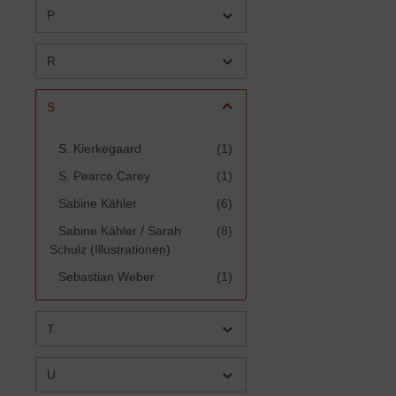
P
R
S
S. Kierkegaard
(1)
S. Pearce Carey
(1)
Sabine Kähler
(6)
Sabine Kähler / Sarah
(8)
Schulz (Illustrationen)
Sebastian Weber
(1)
Sharon James
(1)
T
Sophie Muller
(3)
Soulsaver e.V.
(6)
U
Stefan und Susanna
(2)