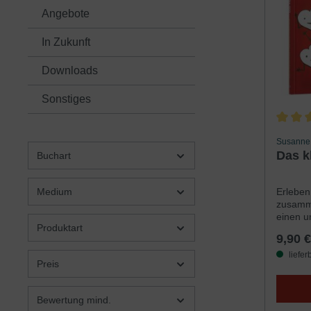
Angebote
In Zukunft
Downloads
Sonstiges
Durchsc
Susanne 
Das k
Buchart
Erleben
Medium
zusamme
einen u
Produktart
veransch
9,90 €
»Erlös
begleit
liefer
Preis
besonde
verzwei
der sch
Bewertung mind.
herausz