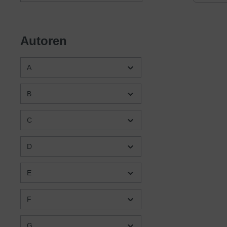
überhau
Jahren.
Autoren
A
B
C
D
E
F
G