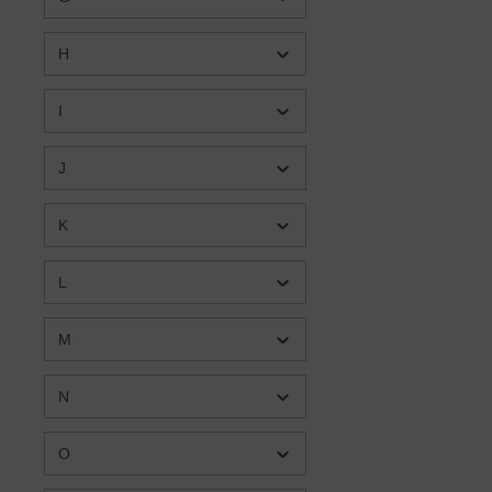
H
I
J
K
L
M
N
O