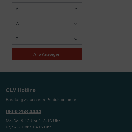
Weiler
V
Stephan und Elisabeth
(1)
Weise
W
Stephanie Himmelmann
(1)
Stephanie Klein / Isabel
(1)
Z
Sütterlin / Christian Schütte
(Illustrationen)
Alle Anzeigen
Stuart Olyott
(1)
Susanna Arn
(1)
Susanne Enseroth
(1)
Susanne Margreiter-
(1)
CLV Hotline
McQuie
Beratung zu unseren Produkten unter:
0800 258 4444
Mo-Do, 9-12 Uhr / 13-16 Uhr
Fr, 9-12 Uhr / 13-15 Uhr