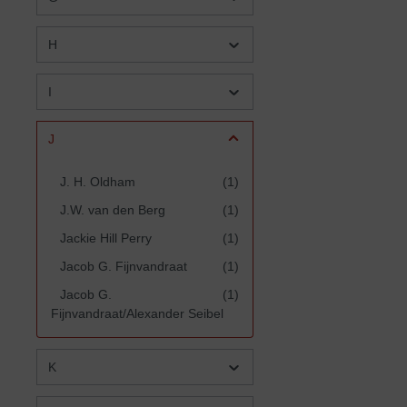
H
I
J
J. H. Oldham
(1)
J.W. van den Berg
(1)
Jackie Hill Perry
(1)
Jacob G. Fijnvandraat
(1)
Jacob G.
(1)
Fijnvandraat/Alexander Seibel
Jacques H. Teeuwen
(1)
K
Jakob Kroeker
(2)
James G. McCarthy
(3)