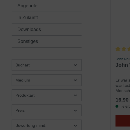
Angebote
In Zukunft
Downloads
Sonstiges
Durchsc
John Pol
John 
Buchart
Er war 
Medium
war fast
Mensch
Produktart
Marktpl
16,90
Irlands
John W
liefer
Preis
Erweck
allem J
Whitefi
Bewertung mind.
das mor