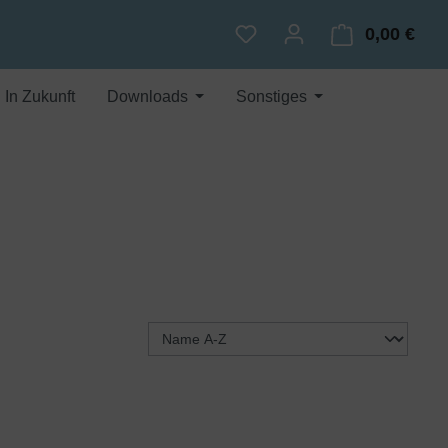
0,00 €
Du hast 0 Produkte auf dem
Ware
In Zukunft
Downloads
Sonstiges