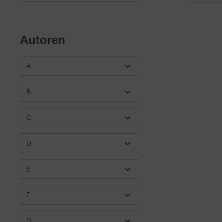
Großbri
nordame
verände
zu Chri
Autoren
Umgang 
rastlos
Benacht
A
zur Eva
lebensg
vorbild
B
gern mi
C
D
E
F
G