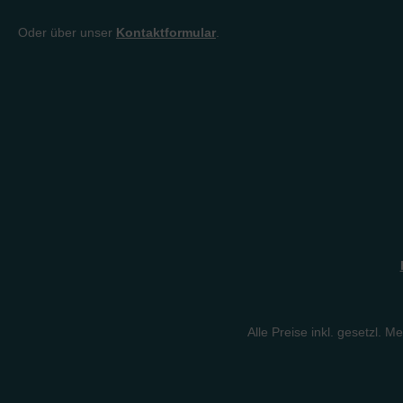
Loos
Jonathan und Timo
(9)
Oder über unser
Kontaktformular
.
Schlüßler
Joni Eareckson Tada
(2)
Joseph Chambon
(1)
Josh & Dottie McDowell
(2)
Josh & Sean McDowell
(2)
Josh McDowell
(6)
Josh McDowell / Bob
(1)
Hostetler
Josh McDowell / Don
(1)
Stewart
Josh McDowell/Cristóbal
(2)
Krusen
Alle Preise inkl. gesetzl. M
Justin Edwards
(1)