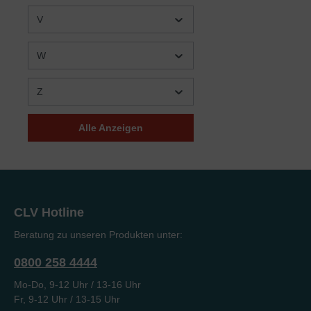
V
Johan Filip Lövgren
(2)
Johanna Lorch
(1)
W
Johannes Pflaum (Hrsg.)
(1)
Johannes Unger
(1)
Z
John Bunyan
(2)
John Charles Ryle
(1)
Alle Anzeigen
John F. MacArthur
(21)
John Lennox
(1)
John Paton
(2)
CLV Hotline
John Piper
(11)
John Pollock
(1)
Beratung zu unseren Produkten unter:
John R. Cross
(1)
0800 258 4444
Jonathan Martin
(1)
Mo-Do, 9-12 Uhr / 13-16 Uhr
Jonathan und Melanie
(1)
Fr, 9-12 Uhr / 13-15 Uhr