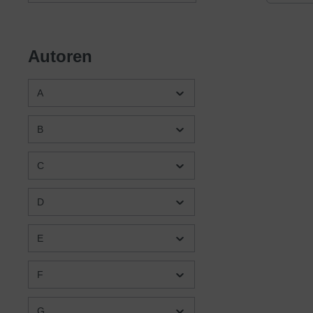
eines t
seiner 
widmen 
erleben
Autoren
guten w
sondern
Zeiten 
A
bewege
Zeugnis
B
C
D
E
F
G