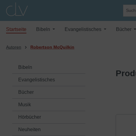
springen
Zur Hauptnavigation springen
Startseite
Bibeln
Evangelistisches
Bücher
Autoren
Robertson McQuilkin
Bibeln
Prod
Evangelistisches
Bücher
Musik
Hörbücher
Neuheiten