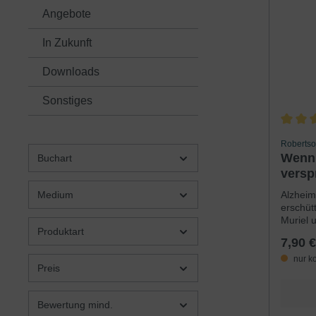
Angebote
In Zukunft
Downloads
Sonstiges
Durchsc
Robertso
Wenn 
Buchart
versp
Alzheim
Medium
erschüt
Muriel 
Produktart
vielen J
7,90 €
doch ei
ein wen
nur k
Preis
unaufha
Frau im
hilflos
Bewertung mind.
seinen 