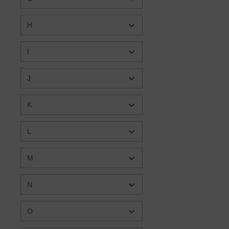
H
I
J
K
L
M
N
O