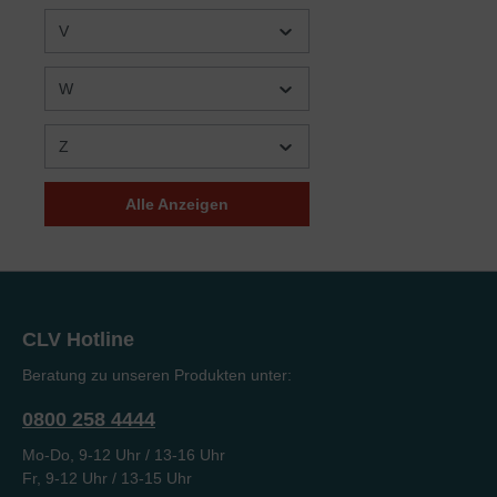
V
Robert L. Peterson
(3)
Robert Vittoz
(1)
W
Robert Wolgemuth
(2)
Robertson McQuilkin
(1)
Z
Robin Jones Gunn und
(2)
Tricia Goyer
Alle Anzeigen
Roger Liebi
(15)
Roger Steer
(5)
Roland Antholzer
(2)
Roland Pasquier/Hervée
(1)
CLV Hotline
Pasquier
Beratung zu unseren Produkten unter:
Ronald Dunn
(2)
0800 258 4444
Russell T. Hitt
(1)
Mo-Do, 9-12 Uhr / 13-16 Uhr
Ruth Johnson
(2)
Fr, 9-12 Uhr / 13-15 Uhr
Ruth Schiel
(2)