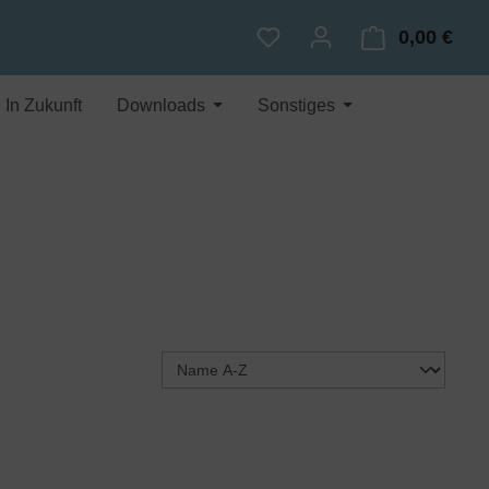
0,00 €
Du hast 0 Produkte auf dem
Ware
In Zukunft
Downloads
Sonstiges