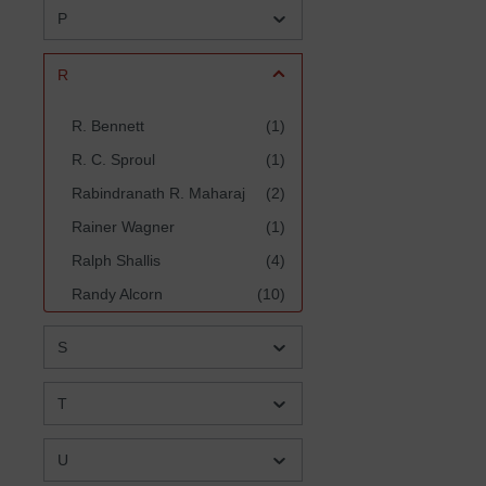
P
R
R. Bennett
(1)
R. C. Sproul
(1)
Rabindranath R. Maharaj
(2)
Rainer Wagner
(1)
Ralph Shallis
(4)
Randy Alcorn
(10)
Rebecca Ondov Blasing &
(1)
S
Lynda Cohen
Regina Bladt
(1)
T
Regina Steinmeister
(1)
Richard Mayhue
(1)
U
Robert E. Coleman
(1)