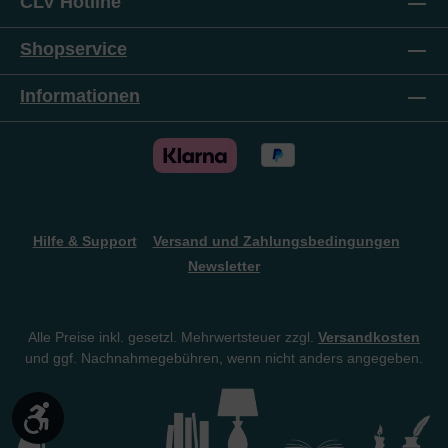
CLV Hotline
und bewahrt. Eine wahre – und beeindruckende
Geschichte! Ein Hörbuch (nicht nur) für
Jugendliche.Ein Hörbuch nach dem gleichnamigen
Shopservice
Buch, gelesen von Thomas Fast.Laufzeit: ca. 9
Stunden
Informationen
Hilfe & Support
Versand und Zahlungsbedingungen
Newsletter
Alle Preise inkl. gesetzl. Mehrwertsteuer zzgl.
Versandkosten
und ggf. Nachnahmegebühren, wenn nicht anders angegeben.
Werkzeugleiste anzeigen