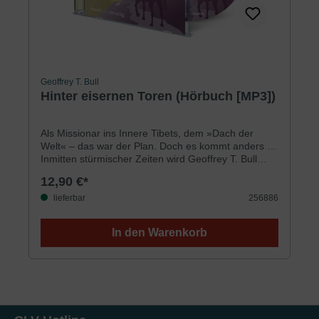
Geoffrey T. Bull
Hinter eisernen Toren (Hörbuch [MP3])
Als Missionar ins Innere Tibets, dem »Dach der
Welt« – das war der Plan. Doch es kommt anders …
Inmitten stürmischer Zeiten wird Geoffrey T. Bull
(1921 – 1999) Zeuge der letzten Tage tibetanischer
12,90 €*
Unabhängigkeit. Nachdem er bei seinem Aufenthalt
im Grenzgebiet von China und Tibet enge
lieferbar
256886
Freundschaft mit den Tibetanern hat schließen
können, erlebt er nun die rotchinesische Eroberung
In den Warenkorb
des »Daches der Welt«. Von den Kommunisten
gefangen genommen, kommt er – als Brite unter
Spionageverdacht gestellt – auf unbestimmte Zeit in
Haft. Auf qualvolle Weise erfährt er in den folgenden
Jahren die seelischen Torturen kommunistischer
»Umerziehung« und merkt dabei, wie nur sein
vertrauensvoller Glaube an Jesus Christus ihn stärkt