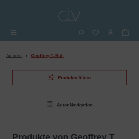
alt springen
Du hast 0 Produkte
Ware
Autoren
Geoffrey T. Bull
Produkte filtern
Autor Navigation
Produkte von Geoffrey T.