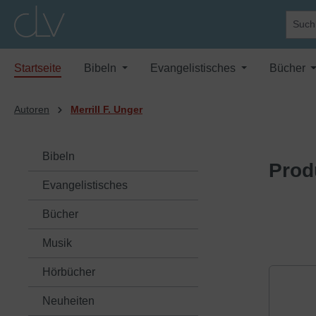
springen
Zur Hauptnavigation springen
Startseite
Bibeln
Evangelistisches
Bücher
Autoren
Merrill F. Unger
Bibeln
Prod
Evangelistisches
Bücher
Musik
Hörbücher
Neuheiten