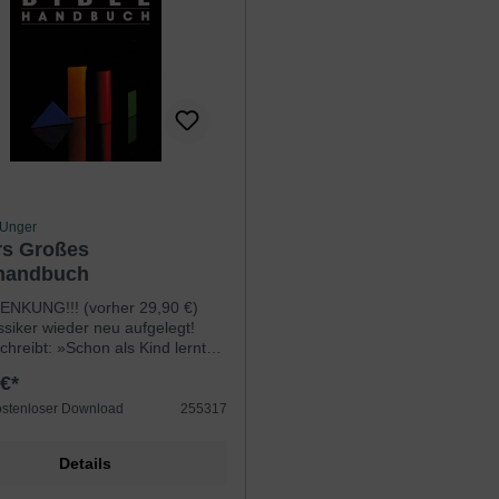
. Unger
s Großes
handbuch
ENKUNG!!! (vorher 29,90 €)
ssiker wieder neu aufgelegt!
chreibt: »Schon als Kind lernte
Heilige Schrift kennen und
 €*
 So habe ich schon früh in
Leben begriffen, was für ein
ostenloser Download
255317
Schatz das Wort Gottes ist und
nbeschreiblichen Segen es
Details
ringt, die seine lebendigen,
ltenden Wahrheiten in Herz