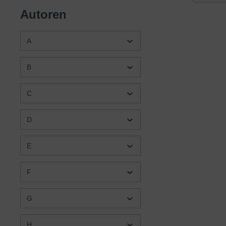
und Leb
Autoren
verwund
der Wun
anzureg
und dar
A
bereich
treiben
B
die ver
Nichtth
Jungbek
C
Ungläub
D
E
F
G
H