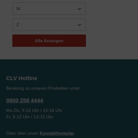
W
Martin Vedder
(1)
Mary A. Kassian/Nancy
(2)
Z
DeMoss Wolgemuth
Mary Geraldine Taylor
(1)
Alle Anzeigen
Matthias Klaus
(2)
Max Hamsch
(1)
Merrill F. Unger
(1)
Michael Stricker
(1)
CLV Hotline
Mike Fabarez
(1)
Beratung zu unseren Produkten unter:
Mike Haley
(1)
0800 258 4444
Mike Stephenson
(1)
Mo-Do, 9-12 Uhr / 13-16 Uhr
Mirjam Schweizer
(1)
Fr, 9-12 Uhr / 13-15 Uhr
Mirko Krüger
(1)
Oder über unser
Kontaktformular
.