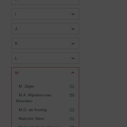
I
J
K
L
M
M. Jäger
(1)
M.A. Mijnders-van
(5)
Woerden
M.G. de Koning
(1)
Malcolm Steer
(1)