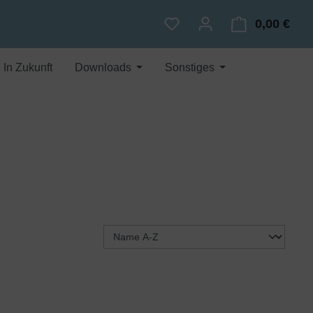
0,00 €
Du hast 0 Produkte auf dem
Ware
In Zukunft
Downloads
Sonstiges