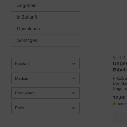
Angebote
In Zukunft
Downloads
Sonstiges
Merrill F
Unger
Buchart
Bibel
PREISS
Medium
Der Kla
Unger s
Produktart
ich die 
12,90
lieben.
meinem 
nur k
Preis
großer 
welch u
denen b
umgesta