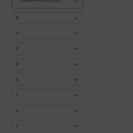
Maleachi-Kreis (Hrsg.)
(3)
Manfred Braun/Michael
(2)
Ulrich
N
Margaret Jank
(1)
O
Maria Jäger
(1)
Marianne Jansson/Riitta
(1)
P
Lemmetyinen
Marion Gitt
(6)
R
Mark R. Stevenson
(1)
Markus Blietz
(1)
S
Markus Finkel
(1)
T
Martin Christ
(1)
Martin Heide
(1)
U
Martin Kamphuis
(1)
Martin Luther
(2)
V
Martin und Elke Kamphuis
(1)