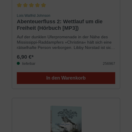
Durchschnittliche Bewertung von 5 von 5 Sternen
Lois Walfrid Johnson
Abenteuerfluss 2: Wettlauf um die
Freiheit (Hörbuch [MP3])
Auf der dunklen Uferpromenade in der Nähe des
Mississippi-Raddampfers »Christina« hält sich eine
rätselhafte Person verborgen. Libby Norstad ist sich
ziemlich sicher, dass es der grausame
6,90 €*
Sklavenhändler Riggs ist, der geschworen hat, dass
ihm kein Sklave jemals lebendig entkommen wird.
lieferbar
256967
Vermutet Riggs den entlaufenen Sklaven Jordan auf
dem Dampfschiff ihres Vaters?Voller Angst, dass
In den Warenkorb
Riggs versuchen könnte, verkleidet an Bord der
»Christina« zu gelangen, beobachten Libby und
Caleb konzentriert die Passagiere. Ist Riggs
unbemerkt an ihnen vorbeigeschlichen? Wird es
Jordan gelingen, seine Entdeckung zu verhindern?
Für Jungen und Mädchen ab 9 JahrenSprecherin:
Ulrike Duinmeyer-BolikLaufzeit: 399 Minuten