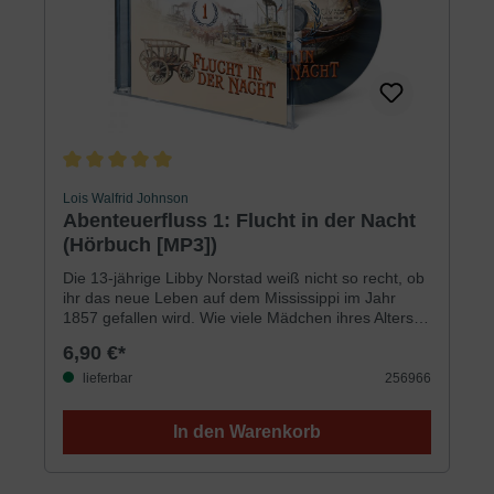
Ulrike Duinmeyer-BolikLaufzeit: 365 Minuten441 MB
Durchschnittliche Bewertung von 5 von 5 Sternen
Lois Walfrid Johnson
Abenteuerfluss 1: Flucht in der Nacht
(Hörbuch [MP3])
Die 13-jährige Libby Norstad weiß nicht so recht, ob
ihr das neue Leben auf dem Mississippi im Jahr
1857 gefallen wird. Wie viele Mädchen ihres Alters
leben schon auf einem Dampfschiff? Und das Leben
6,90 €*
ist auch nicht einfacher mit Caleb, dem
Schiffsjungen, der immer irgendeine geheime
lieferbar
256966
Mission zu erfüllen hat und der entschlossen
scheint, Libby unglücklich zu machen.Als ein
In den Warenkorb
entlaufener Sklave an Bord kommt, werden Libby
und Caleb unvermutet zusammen in die
»Untergrundbahn« verwickelt, da sie versuchen,