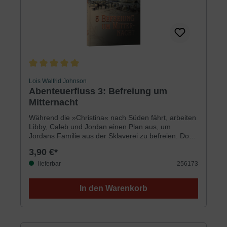
Durchschnittliche Bewertung von 5 von 5 Sternen
Lois Walfrid Johnson
Abenteuerfluss 3: Befreiung um
Mitternacht
Während die »Christina« nach Süden fährt, arbeiten
Libby, Caleb und Jordan einen Plan aus, um
Jordans Familie aus der Sklaverei zu befreien. Doch
mit der Nachricht, dass sich ein Ausbrecher aus dem
3,90 €*
Gefängnis eventuell auf die »Christina« geschlichen
hat, tauchen Schwierigkeiten auf. Dann belauscht
lieferbar
256173
jemand Libbys Gespräch mit Caleb. Hat der
ausgebrochene Häftling erfahren, dass Jordan ein
In den Warenkorb
entlaufener Sklave ist?Libby ist zutiefst betrübt, da
sie weiß, dass sie ihre Freunde in große
Schwierigkeiten gebracht hat. Sie hat nicht nur
Jordans Sicherheit aufs Spiel gesetzt, sondern auch
die Mission gefährdet, dessen Familie zu befreien.