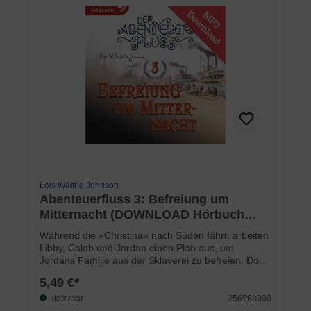
Wird Caleb ihr vertrauen, sodass sie bei der
»Untergrundbahn« mithelfen darf? Falls ja, kann
Libby dann aus ihren Fehlern lernen und alles richtig
machen?Für Jungen und Mädchen ab 9 Jahren
Lois Walfrid Johnson
Abenteuerfluss 3: Befreiung um
Mitternacht (DOWNLOAD Hörbuch
[MP3])
Während die »Christina« nach Süden fährt, arbeiten
Libby, Caleb und Jordan einen Plan aus, um
Jordans Familie aus der Sklaverei zu befreien. Doch
mit der Nachricht, dass sich ein Ausbrecher aus dem
5,49 €*
Gefängnis eventuell auf die »Christina« geschlichen
hat, tauchen Schwierigkeiten auf. Dann belauscht
lieferbar
256968300
jemand Libbys Gespräch mit Caleb. Hat der