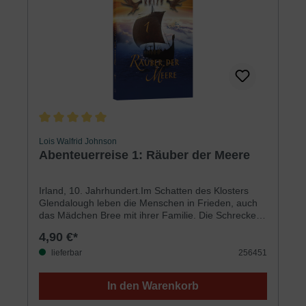
Abenteuer lieben – und Geschichten, in denen Gott
mitten im Sturm wirkt.Für Jungen und Mädchen ab
10 Jahren
Durchschnittliche Bewertung von 5 von 5 Sternen
Lois Walfrid Johnson
Abenteuerreise 1: Räuber der Meere
Irland, 10. Jahrhundert.Im Schatten des Klosters
Glendalough leben die Menschen in Frieden, auch
das Mädchen Bree mit ihrer Familie. Die Schrecken
der Wikinger-Überfälle sind anscheinend
4,90 €*
Vergangenheit. Doch dann taucht ein
geheimnisvoller Fremder auf, und kurz darauf
lieferbar
256451
werden Bree und ihr Bruder Devin von plündernden
Wikingerhorden entführt. Von da an sind sie Mikkel
In den Warenkorb
ausgeliefert, dem stolzen jungen Anführer der
Wikinger …Für Jungen und Mädchen ab 10 Jahren