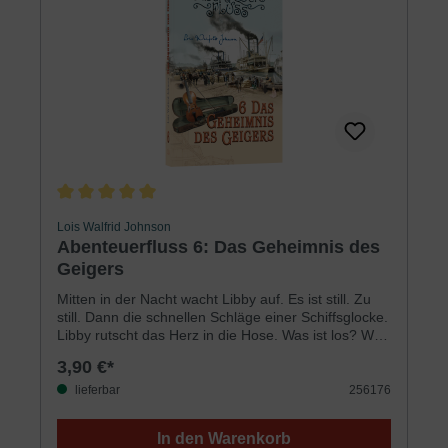
rechtzeitig ein Geheimzeichen ausmachen, das
ihnen Sicherheit signalisiert?Für Jungen und
Mädchen ab 9 JahrenSprecher: Ulrike Duinmeyer-
Bolik
Durchschnittliche Bewertung von 5 von 5 Sternen
Lois Walfrid Johnson
Abenteuerfluss 6: Das Geheimnis des
Geigers
Mitten in der Nacht wacht Libby auf. Es ist still. Zu
still. Dann die schnellen Schläge einer Schiffsglocke.
Libby rutscht das Herz in die Hose. Was ist los? Was
ist geschehen? Wo ist Papa?Kurz darauf hört Libby
3,90 €*
draußen auf dem Deck das Schlagen von
Schaufelrädern auf das Wasser. Im dichten Nebel
lieferbar
256176
bläst ein Dampfschiff. Ein Dampfschiff, das sich
ihnen zu schnell nähert. Libby packt Annikas Arm
In den Warenkorb
und reißt sie von der Reling weg. Lauf!Doch mitten