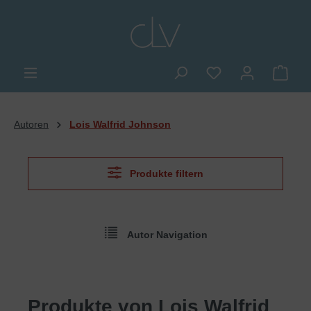
alt springen
Du hast 0 Produkte
Ware
Autoren
Lois Walfrid Johnson
Produkte filtern
Autor Navigation
Produkte von Lois Walfrid