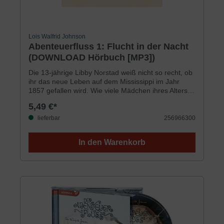
Lois Walfrid Johnson
Abenteuerfluss 1: Flucht in der Nacht
(DOWNLOAD Hörbuch [MP3])
Die 13-jährige Libby Norstad weiß nicht so recht, ob
ihr das neue Leben auf dem Mississippi im Jahr
1857 gefallen wird. Wie viele Mädchen ihres Alters
leben schon auf einem Dampfschiff? Und das Leben
5,49 €*
ist auch nicht einfacher mit Caleb, dem
Schiffsjungen, der immer irgendeine geheime
lieferbar
256966300
Mission zu erfüllen hat und der entschlossen
scheint, Libby unglücklich zu machen.Als ein
In den Warenkorb
entlaufener Sklave an Bord kommt, werden Libby
und Caleb unvermutet zusammen in die
»Untergrundbahn« verwickelt, da sie versuchen,
Jordan bei seiner Flucht vor den Sklavenfängern zu
helfen. Aber es liegen viele Kilometer zwischen dem
Dampfschiff und den freien nördlichen Staaten. Wird
es ihnen je gelingen, Jordan trotz der Bluthunde, die
ihre Spuren erschnüffeln, in Sicherheit zu bringen?
Für Jungen und Mädchen ab 9 JahrenSprecherin: