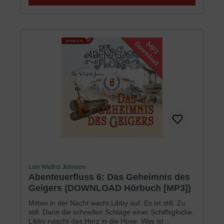
in der Dunkelheit und der Gefahr erklingen die
hohen Töne eines begabten Geigers. Wer ist er?
Warum scheinen seine Augen ein Geheimnis zu
verbergen? Warum müssen sowohl Jordan als auch
Peter beschützt werden?Drei Verdächtige. Drei
Richtungen, aus denen Gefahr zu kommen scheint.
Können Libby, Caleb, Jordan und Peter die Rätsel
lösen, die ihnen begegnen? Und was ist mit Annika
passiert? Wird sie für die »Gib-nie-auf-Familie« der
»Christina« für immer verloren sein?Für Jungen und
Mädchen ab 9 Jahren
Lois Walfrid Johnson
Abenteuerfluss 6: Das Geheimnis des
Geigers (DOWNLOAD Hörbuch [MP3])
Mitten in der Nacht wacht Libby auf. Es ist still. Zu
still. Dann die schnellen Schläge einer Schiffsglocke.
Libby rutscht das Herz in die Hose. Was ist