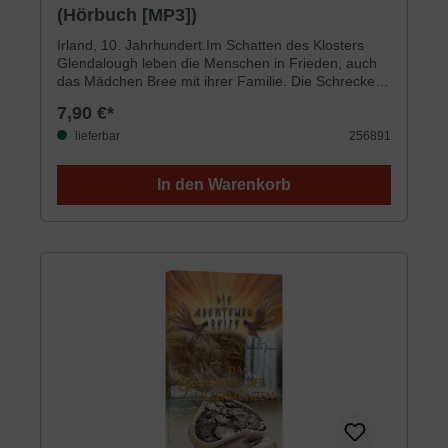
(Hörbuch [MP3])
Irland, 10. Jahrhundert.Im Schatten des Klosters
Glendalough leben die Menschen in Frieden, auch
das Mädchen Bree mit ihrer Familie. Die Schrecken
der Wikinger-Überfälle sind anscheinend
7,90 €*
Vergangenheit. Doch dann taucht ein
geheimnisvoller Fremder auf, und kurz darauf
lieferbar
256891
werden Bree und ihr Bruder Devin von plündernden
Wikingerhorden entführt. Von da an sind sie Mikkel
In den Warenkorb
ausgeliefert, dem stolzen jungen Anführer der
Wikinger …Für Jungen und Mädchen ab 10
JahrenEin Hörbuch nach dem gleichnamigen Buch,
gelesen von Ulrike Duinmeyer-BolikLaufzeit: ca. 5
Stunden