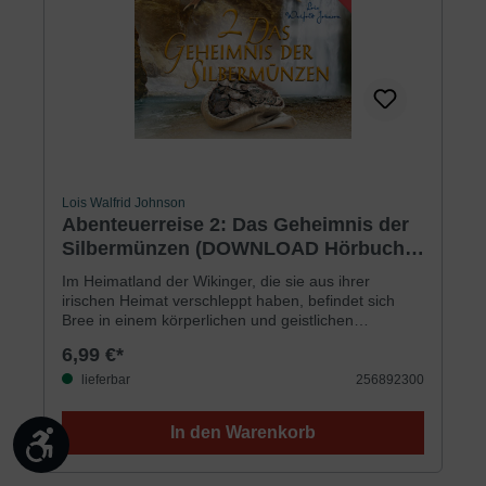
Lois Walfrid Johnson
Abenteuerreise 2: Das Geheimnis der
Silbermünzen (DOWNLOAD Hörbuch
[MP3])
Im Heimatland der Wikinger, die sie aus ihrer
irischen Heimat verschleppt haben, befindet sich
Bree in einem körperlichen und geistlichen
Überlebenskampf. Mit der achtjährigen Lil wagt sie
6,99 €*
die Flucht vom Schiff, sobald sie den Hafen erreicht
haben. Sie verstecken sich in den Wäldern und
lieferbar
256892300
werden dort von Mikkel und den anderen Wikingern
gesucht, die sich sicher sind, dass Bree einen Beutel
In den Warenkorb
mit Silbermünzen gestohlen hat. Bree weiß, dass sie
Werkzeugleiste anzeigen
den Wikingern vergeben muss, doch es fällt ihr sehr
schwer. Und Mikkel beginnt sich zu fragen: Ist der