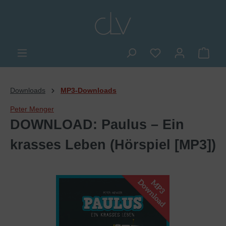
alt springen
Du hast 0 Produkte
Ware
Downloads
MP3-Downloads
Peter Menger
DOWNLOAD: Paulus – Ein
krasses Leben (Hörspiel [MP3])
Bildergalerie überspringen