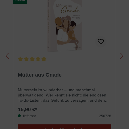
Durchschnittliche Bewertung von 5 von 5 Sternen
Mütter aus Gnade
Muttersein ist wunderbar – und manchmal
überwältigend. Wer kennt sie nicht: die endlosen
To-do-Listen, das Gefühl, zu versagen, und den
Wunsch nach mehr Freude im Alltag? Wir Frauen
15,90 €*
brauchen mehr als nur gute Ratschläge: Wir
brauchen Gottes Perspektive. Dieses Buch lädt
lieferbar
256728
Dich ein, den biblischen Schatz aus Titus 2 neu zu
entdecken – ganz praktisch und mitten im