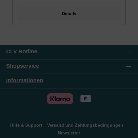
Prophezeiungen aus dem Wort Gottes auf. Ein
beträchtlicher Teil des Buches beschäftigt sich ferner
Details
mit dem Islam. Ist Allah Jahwe, sind Koran und Bibel
gleichbedeutend? Welche Mächte und Motive
stecken hinter dem weltweiten Terrorismus
muslimischer Fundamentalisten? Besteht für das
jüdische Volk die Gefahr eines erneuten Holocausts?
Ein spannendes, informatives und aufrüttelndes
Sachbuch.
CLV Hotline
Shopservice
Informationen
Hilfe & Support
Versand und Zahlungsbedingungen
Newsletter