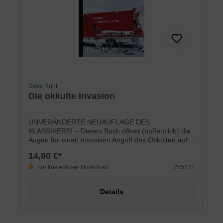
Dave Hunt
Die okkulte Invasion
UNVERÄNDERTE NEUAUFLAGE DES
KLASSIKERS! – Dieses Buch öffnet (hoffentlich) die
Augen für einen massiven Angriff des Okkulten auf
Gesellschaft und Christenheit. Beginnend mit der
14,90 €*
Evolutionstheorie und deren Bedeutung für das
heute verbreitete Menschen-, Welt- und Gottesbild
nur kostenloser Download
255272
packt Hunt das Übel bei der Wurzel, entlarvt den von
Grund auf pervertierten Zeitgeist und zeigt die
Details
immer wiederkehrenden Grundprinzipien der
teuflischen Verführungstaktik und deren letztliches
Ziel auf. Themen sind z.B. Schamanismus,
Katholizismus, Ufos, Psychologie, Ökumene,