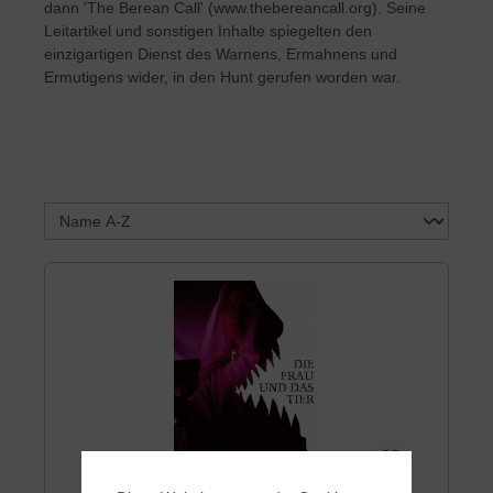
dann 'The Berean Call' (www.thebereancall.org). Seine
Leitartikel und sonstigen Inhalte spiegelten den
einzigartigen Dienst des Warnens, Ermahnens und
Ermutigens wider, in den Hunt gerufen worden war.