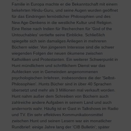
Familie in Europa machte er die Bekanntschaft mit einem
bekehrten Hindu-Guru, und seine Augen wurden geöffnet
für das Eindringen fernöstlicher Philosophien und des
New Age-Denkens in die westliche Kultur und Religion.
Eine Reise nach Indien für Recherchen für 'God of the
Untouchables' vertiefte seine Einblicke. Schließlich
spiegelte sich sein damaliges Anliegen in mehreren
Büchern wider. Von jüngerem Interesse sind die schwer
wiegenden Folgen der neuen ökumene zwischen
Katholiken und Protestanten. Ein weiterer Schwerpunkt in
Hunt mündlichem und schriftlichem Dienst war das
Aufdecken von in Gemeinden angenommenen
psychologischen Irrlehren, insbesondere die der 'Selbst-
Philosophien'. Hunts Bücher sind in über 40 Sprachen
übersetzt und mehr als 3 Millionen mal verkauft worden.
Hunt nahm außer dem Schreiben von Büchern auch
zahlreiche andere Aufgaben in seinem Land und auch
andernorts wahr. Häufig ist er Gast in Talkshows im Radio
und TV. Ein sehr effektives Kommunikationsmittel
zwischen Hunt und seinen Lesern war ein monatlicher
Rundbrief: einige Jahre lang der 'CIB Bulletin'; später