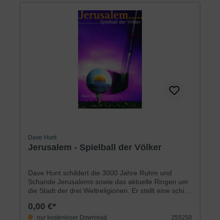
charismatische und evangelikale »Erweckung«,
»Geistliche Kriegsführung«. Eine wertvolle
Orientierungshilfe im Irrgarten der heutigen
Spiritualität.
Dave Hunt
Jerusalem - Spielball der Völker
Dave Hunt schildert die 3000 Jahre Ruhm und
Schande Jerusalems sowie das aktuelle Ringen um
die Stadt der drei Weltreligionen. Er stellt eine schier
unglaubliche Fülle an brisanten politischen und
0,00 €*
religiösen Hintergrundinformationen in biblisches
Licht und zeigt eingetroffene wie bevorstehende
nur kostenloser Download
255250