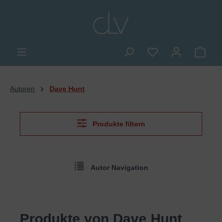
alt springen
Du hast 0 Produkte
Ware
Autoren
Dave Hunt
Produkte filtern
Autor Navigation
Produkte von Dave Hunt