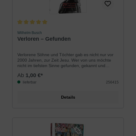
Durchschnittliche Bewertung von 5 von 5 Sternen
Wilhelm Busch
Verloren – Gefunden
Verlorene Söhne und Töchter gab es nicht nur vor
2000 Jahren, zur Zeit Jesu. Wer von uns möchte
nicht im tiefsten Sinne gefunden, gekannt und
anerkannt werden?Als Wilhelm Busch im Ersten
Ab
1,00 €*
Weltkrieg aus nächster Nähe den Tod eines
Kameraden miterlebte, schrie er aus Verzweiflung
lieferbar
256415
nach dem Gott des Himmels. Er lernte diesen Gott
als seinen liebenden Vater kennen.In den folgenden
Details
Jahren wurde er Jugendpfarrer in Essen und
brennender Evangelist für die Sache Gottes.Anhand
des biblischen Gleichnisses erzählt er Schritt für
Schritt, wie ein verlorener Sohn den liebenden Gott
und Vater findet.