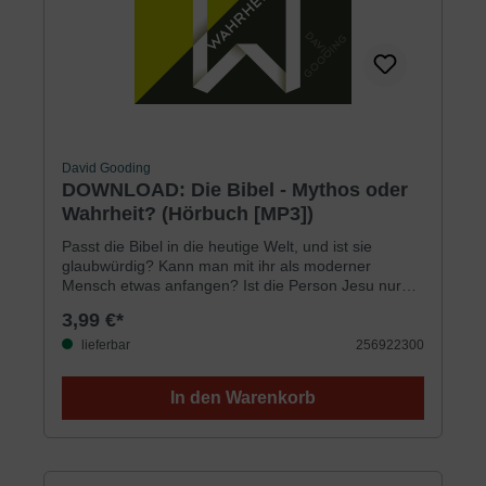
David Gooding
DOWNLOAD: Die Bibel - Mythos oder
Wahrheit? (Hörbuch [MP3])
Passt die Bibel in die heutige Welt, und ist sie
glaubwürdig? Kann man mit ihr als moderner
Mensch etwas anfangen? Ist die Person Jesu nur
eine Erfindung? Was ist mit seinen Ansprüchen? Bin
3,99 €*
ich persönlich davon betroffen? Das sind einige der
Themen, auf die der Autor in erfrischender Art und
lieferbar
256922300
mit bestechender Logik eingeht. Professor David
Gooding behandelt diese Fragen vor
In den Warenkorb
Naturwissenschaftlern an der Universität in Belfast,
Nordirland.Laufzeit: 102 Minuten195 MB