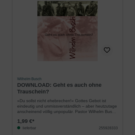
Wilhelm Busch
DOWNLOAD: Geht es auch ohne
Trauschein?
»Du sollst nicht ehebrechen!« Gottes Gebot ist
eindeutig und unmissverständlich – aber heutzutage
anscheinend völlig unpopulär. Pastor Wilhelm Busch
spricht in dieser Predigt offen und schonungslos
1,99 €*
über diese Problematik. Am Beispiel Josefs zeigt er
den Wert und Segen sexueller Reinheit und Treue –
lieferbar
255928333
aber auch die zerstörerischen Konsequenzen