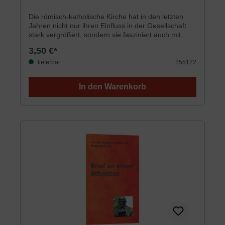
Die römisch-katholische Kirche hat in den letzten
Jahren nicht nur ihren Einfluss in der Gesellschaft
stark vergrößert, sondern sie fasziniert auch mit
ihrem Repräsentanten immer mehr Christen anderer
3,50 €*
Bekenntnisse, denen die eigene, oft liberale und
pluralistische Glaubensgemeinschaft angesichts der
lieferbar
255122
Geschlossenheit der römisch-katholischen Kirche
immer fragwürdiger scheint. Dieses Buch soll dazu
In den Warenkorb
anregen, die fundamentalen Glaubenslehren der
Katholischen Kirche zu überdenken und mit der
Heiligen Schrift zu vergleichen.