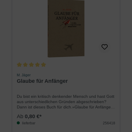
Durchschnittliche Bewertung von 5 von 5 Sternen
M. Jäger
Glaube für Anfänger
Du bist ein kritisch denkender Mensch und hast Gott
aus unterschiedlichen Gründen abgeschrieben?
Dann ist dieses Buch für dich.»Glaube für Anfänger«
möchte zeigen, dass es sich lohnt, genauer
Ab
0,80 €*
hinzuschauen, und dass die Botschaft der Bibel –
sofern sie wahr ist – alle etwas angeht. Argumente
lieferbar
256418
und Erklärungen liefern dabei Stoff zum