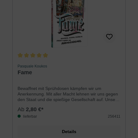
Durchschnittliche Bewertung von 4.9 von 5 Sternen
Pasquale Koukos
Fame
Bewaffnet mit Sprühdosen kämpfen wir um
Anerkennung. Mit aller Macht lehnen wir uns gegen
den Staat und die spießige Gesellschaft auf. Unsere
Crew gehört zu den bekanntesten in Deutschland.
Ab
2,80 €*
Mein Leben wird von Drogen, Gewalt und
Kriminalität bestimmt. Doch ein tragischer Unfall
lieferbar
256411
beim S-Bahn-Surfen rüttelt mich wach …
Details