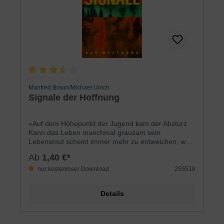
Durchschnittliche Bewertung von 3.5 von 5 Sternen
Manfred Braun/Michael Ulrich
Signale der Hoffnung
»Auf dem Höhepunkt der Jugend kam der Absturz.
Kann das Leben manchmal grausam sein.
Lebensmut scheint immer mehr zu entweichen, was
bleibt, sind Angst und Hilflosigkeit.« (Liedtext
Ab
1,40 €*
»Sommerblüte«) Wir Menschen sehnen uns nach
dauerhaftem Glück, nach Liebe und Zufriedenheit.
nur kostenloser Download
255518
Doch das Leben lehrt uns oft etwas anderes. Durch
Krankheit, Unfall, Tod oder ähnliche tragische
Details
Ereignisse wird unser Leben erschüttert. In solchen
Situationen suchen wir nach eigenen Lösungen und
finden doch keinen Ausweg. Doch Gott kann weit
über unseren eigenen Verstand hinaus in unser