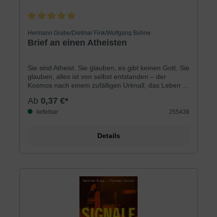
Durchschnittliche Bewertung von 5 von 5 Sternen
Hermann Grabe/Dietmar Fink/Wolfgang Bühne
Brief an einen Atheisten
Sie sind Atheist. Sie glauben, es gibt keinen Gott. Sie
glauben, alles ist von selbst entstanden – der
Kosmos nach einem zufälligen Urknall, das Leben in
einer zufälligen Ur-Brühe und der Mensch aus
Ab
0,37 €*
einem zufällig mal etwas intelligenterem
affenähnlichen Wesen. Dann ist dies ein Brief an
lieferbar
255439
Sie! Mini-Taschenbuch zum Verteilen.
Details