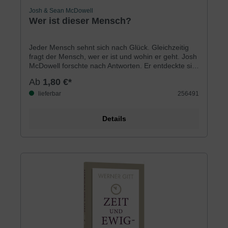
Durchschnittliche Bewertung von 5 von 5 Sternen
Josh & Sean McDowell
Wer ist dieser Mensch?
Jeder Mensch sehnt sich nach Glück. Gleichzeitig
fragt der Mensch, wer er ist und wohin er geht. Josh
McDowell forschte nach Antworten. Er entdeckte sie,
wo er sie nicht erwartet hätte: bei Jesus Christus.
Ab
1,80 €*
Heute ist er überzeugt: Jesus spielt die zentrale
Rolle der Menschheitsgeschichte. Er ist einmalig. Er
lieferbar
256491
ist vertrauenswürdig. Das veranschaulicht McDowell
mit vielen Beispielen aus Literatur, Wissenschaft und
Details
Geschichte.