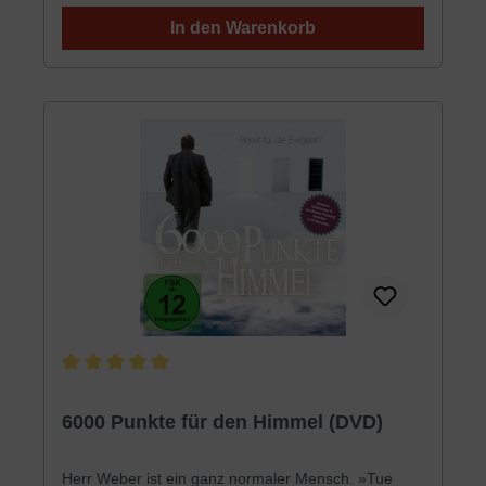
sexueller Sünden. Vor allem aber zeigt er auf den
In den Warenkorb
gekreuzigten Christus, der an unserer Stelle
gerichtet wurde und dadurch Vergebung, Reinigung,
Befreiung und eine »zweite Chance« ermöglicht
hat.Laufzeit: 41 Minuten37 MB
Durchschnittliche Bewertung von 5 von 5 Sternen
6000 Punkte für den Himmel (DVD)
Herr Weber ist ein ganz normaler Mensch. »Tue