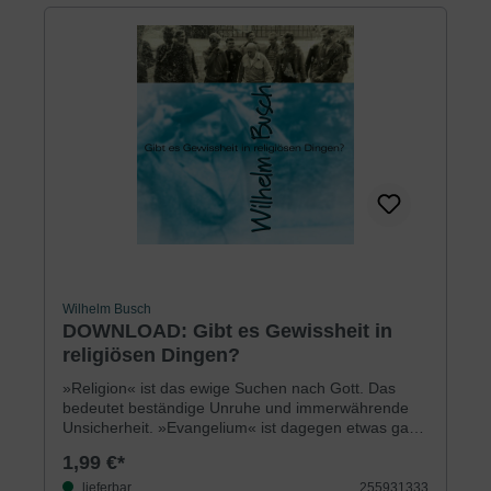
Leben hineinwirken und uns aus hoffnungslosen
Situationen herausholen.
Wilhelm Busch
DOWNLOAD: Gibt es Gewissheit in
religiösen Dingen?
»Religion« ist das ewige Suchen nach Gott. Das
bedeutet beständige Unruhe und immerwährende
Unsicherheit. »Evangelium« ist dagegen etwas ganz
anderes: Es ist eine gute Botschaft – es ist das
1,99 €*
Suchen des lebendigen Gottes nach uns. Pastor
Wilhelm Busch macht in dieser Ansprache deutlich,
lieferbar
255931333