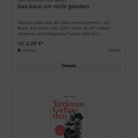
Josh McDowell / Don Stewart
Das kann ich nicht glauben
Warum sollte man die Bibel ernst nehmen – ein
Buch, das schon fast 2000 Jahre alt ist? Haben
moderne archäologische Funde nicht den
Wahrheitsgehalt der Bibel relativiert? Wenn Gott ein
Ab
2,20 €*
Gott der Liebe ist – warum lässt er all das Elend in
dieser Welt zu? Gibt es auf solche und ähnliche
lieferbar
255788
Fragen zufriedenstellende Antworten? Fragen zu
den folgenden Themengruppen werden in diesem
Details
evangelistischen Buch behandelt: Die Bibel, Gott,
Jesus Christus, Wunder, »Widersprüche« in der
Bibel, Weltreligionen, die Schöpfung u.a. Früher
erschienen unter dem Titel »Antworten auf
skeptische Fragen über den christlichen Glauben«.