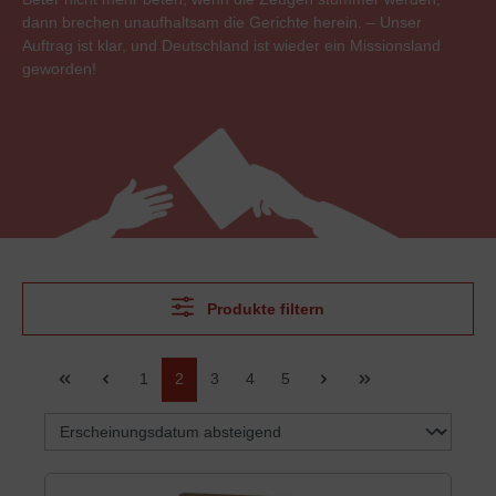
dann brechen unaufhaltsam die Gerichte herein. – Unser
Auftrag ist klar, und Deutschland ist wieder ein Missionsland
geworden!
Produkte filtern
Seite
Seite
Seite
Seite
Seite
1
2
3
4
5