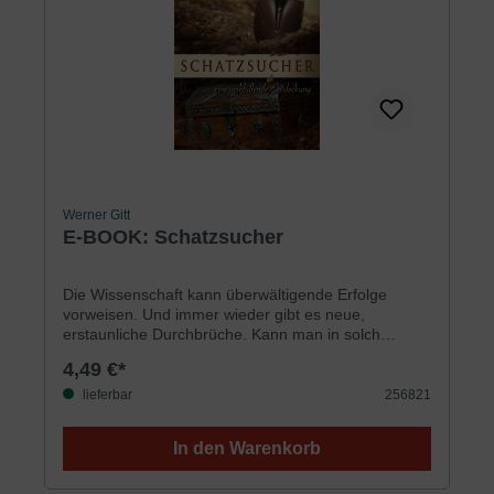
Werner Gitt
E-BOOK: Schatzsucher
Die Wissenschaft kann überwältigende Erfolge
vorweisen. Und immer wieder gibt es neue,
erstaunliche Durchbrüche. Kann man in solch
aufgeklärten Zeiten noch an einen Himmel glauben?
4,49 €*
Den man nicht sieht und den kein physikalisches
Messgerät nachweisen kann?Der sowjetische
lieferbar
256821
Staats- und Parteichef Nikita Chruschtschow höhnte
während seiner Amtszeit: »Die Sowjetmenschen
In den Warenkorb
streben nicht nach einem himmlischen Paradies. Sie
wollen ein Paradies auf Erden haben. Wir wollten
selbst überprüfen, wie es mit dem himmlischen