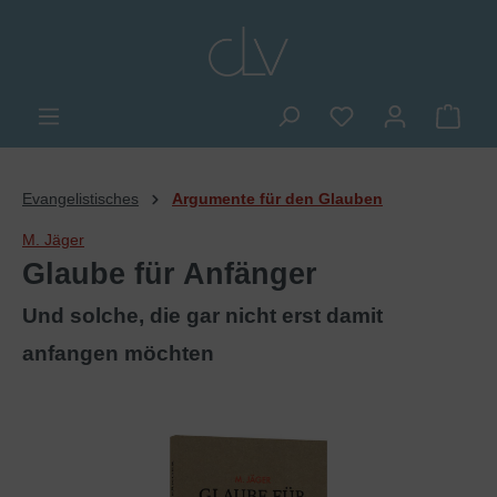
alt springen
Du hast 0 Produkte
Ware
Evangelistisches
Argumente für den Glauben
M. Jäger
Glaube für Anfänger
Und solche, die gar nicht erst damit
anfangen möchten
Bildergalerie überspringen