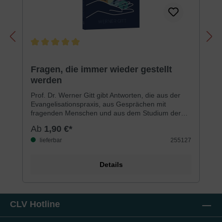
Durchschnittliche Bewertung von 5 von 5 Sternen
Fragen, die immer wieder gestellt
werden
Prof. Dr. Werner Gitt gibt Antworten, die aus der
Evangelisationspraxis, aus Gesprächen mit
fragenden Menschen und aus dem Studium der
Schrift erwachsen sind. Die Fragen sind nicht »am
Ab
1,90 €*
grünen Tisch« entworfen, sondern wurden wirklich
gestellt. Von daher handelt es sich nicht um
lieferbar
255127
theologische Spitzfindigkeiten, sondern um
Probleme, die Zweifler, Fragende und Suchende
Details
wirklich bewegen. Der Autor behandelt dabei
folgende Themen: Gott – Bibel – Schöpfung,
Wissenschaft und Glaube – das Heil – die
Religionen – Leben und Glauben – Tod und
Ewigkeit. Ein hilfreiches Buch zur
CLV Hotline
Gesprächsführung mit Christen und
Außenstehenden. Zur Weitergabe an fragende