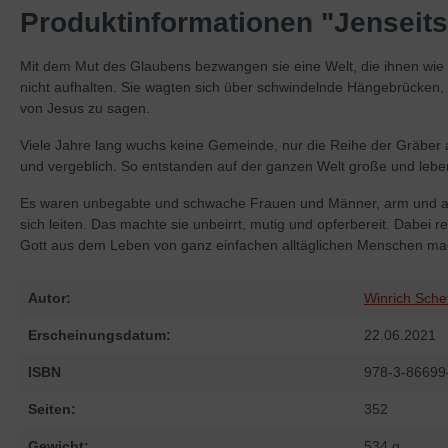
Produktinformationen "Jenseit
Mit dem Mut des Glaubens bezwangen sie eine Welt, die ihnen wie 
nicht aufhalten. Sie wagten sich über schwindelnde Hängebrücken, 
von Jesus zu sagen.
Viele Jahre lang wuchs keine Gemeinde, nur die Reihe der Gräber a
und vergeblich. So entstanden auf der ganzen Welt große und lebe
Es waren unbegabte und schwache Frauen und Männer, arm und auch 
sich leiten. Das machte sie unbeirrt, mutig und opferbereit. Dabei
Gott aus dem Leben von ganz einfachen alltäglichen Menschen mach
Autor:
Winrich Sche
Erscheinungsdatum:
22.06.2021
ISBN
978-3-86699
Seiten:
352
Gewicht:
534 g