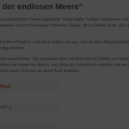
s der endlosen Meere"
ein gefährlicher Feind begegnete. Eisige Kälte, heftige Seestürme un
wateten durch Hochwasser führende Flüsse, oft mit letzter Kraft. Und
uf dem Friedhof. Und doch hielten sie aus, weil sie dem Missionsbefeh
ndige Kirchen.
unscheinbar. Sie rechneten aber mit Gott wie mit Zahlen und vertrau
 redeten sie immer nur davon, wie Jesus ihr Leben reich machte und sie
en kann. Und wie sie seine Kraft erlebten.
ffbuch
-657-1