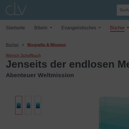
springen
Zur Hauptnavigation springen
Startseite
Bibeln
Evangelistisches
Bücher
Bücher
Biografie & Mission
Winrich Scheffbuch
Jenseits der endlosen M
Abenteuer Weltmission
Bildergalerie überspringen