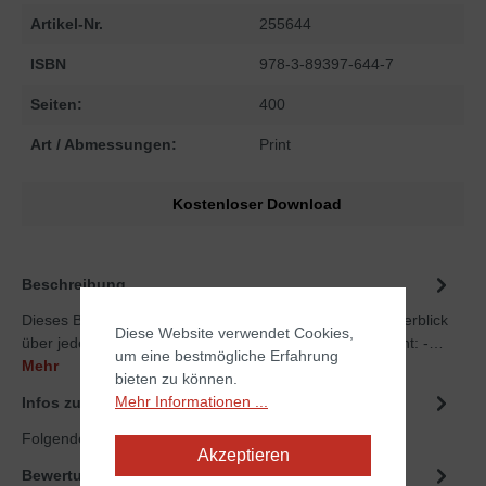
Artikel-Nr.
255644
ISBN
978-3-89397-644-7
Seiten:
400
Art / Abmessungen:
Print
Kostenloser Download
Beschreibung
Dieses Buch verschafft Ihnen in kürzester Zeit einen Überblick
Diese Website verwendet Cookies,
über jedes Buch der Bibel. Einige Punkte in der Übersicht: -…
um eine bestmögliche Erfahrung
Mehr
bieten zu können.
Mehr Informationen ...
Infos zum Autor
Folgende Infos zum Autor sind verfübar...
Mehr
Akzeptieren
Bewertungen