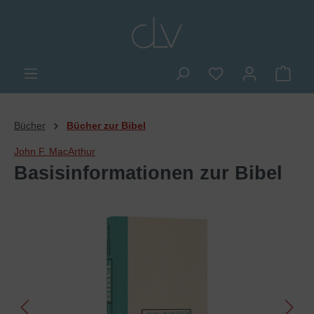
alt springen
Du hast 0 Produkte
Ware
Bücher
Bücher zur Bibel
John F. MacArthur
Basisinformationen zur Bibel
Bildergalerie überspringen