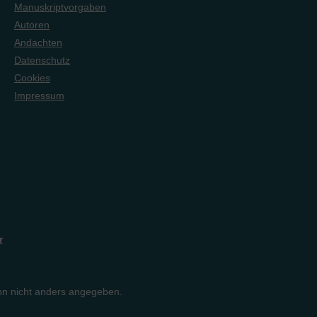
.DAS macht diese
Manuskriptvorgaben
ostbar.Ideal auch für
Autoren
!
Andachten
Datenschutz
Cookies
Impressum
r
n nicht anders angegeben.