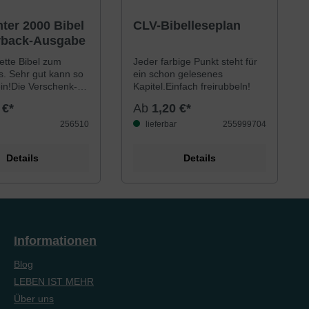
ittliche Bewertung von 4.5 von 5 Sternen
ter 2000 Bibel
CLV-Bibelleseplan
rback-Ausgabe
ette Bibel zum
Jeder farbige Punkt steht für
s. Sehr gut kann so
ein schon gelesenes
ein!Die Verschenk-
Kapitel.Einfach freirubbeln!
ilbibel.Rosen oder
 €*
Ab
1,20 €*
 den nächsten
ie zu verschenken,
256510
lieferbar
255999704
m Geldbeutel
bel für die
Details
Details
, fürs Auto, für
tsplatz.Dafür haben
iges Papier und
primierten Satz
it einem
en Griffregister und
entierung
Informationen
en Kartenmaterial.
it einer einfachen
Blog
och urtextnahen
LEBEN IST MEHR
ildet die Schlachter
perfekte
Über uns