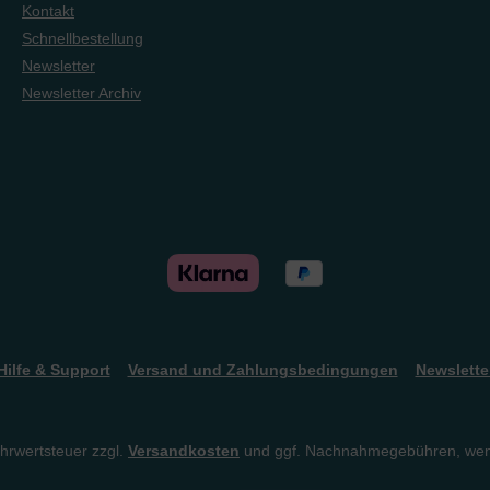
h für
gesungen wurde!Nimm Dir in
Mischung
Kontakt
DeMoss
der hektischen
Bibel so k
Schnellbestellung
en aus
Vorweihnachtszeit ein paar
Einsteiger
bereits
Minuten der Stille, um Dein
Newsletter
er zum
Herz auf Gott und seinen
Newsletter Archiv
wunderbaren Erlösungsplan
366
auszurichten. Entdecke die
n ein
Lieder der ersten Weihnacht
aus Lukas 1 und 2 und
llen auf
stimme ein in die Melodie des
gen, die
Wartens!
Herrn in
 – an
es.
Hilfe & Support
Versand und Zahlungsbedingungen
Newslette
ehrwertsteuer zzgl.
Versandkosten
und ggf. Nachnahmegebühren, wen