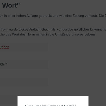
 Wort"
 in einer hohen Auflage gedruckt und wie eine Zeitung verkauft. Di
Jahren, wurde dieses Andachtsbuch als Fundgrube geistlicher Erkenntni
prache das Wort des Herrn mitten in die Umstände unseres Lebens.
urgeon
305-7
Diese Website verwendet Cookies,