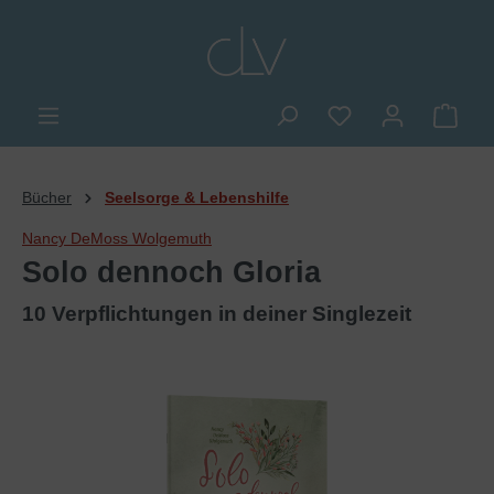
alt springen
Du hast 0 Produkte
Ware
Bücher
Seelsorge & Lebenshilfe
Nancy DeMoss Wolgemuth
Solo dennoch Gloria
10 Verpflichtungen in deiner Singlezeit
Bildergalerie überspringen