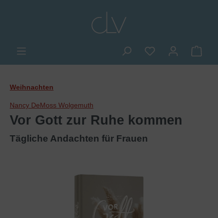
alt springen
Du hast 0 Produkte
Ware
Weihnachten
Nancy DeMoss Wolgemuth
Vor Gott zur Ruhe kommen
Tägliche Andachten für Frauen
Bildergalerie überspringen