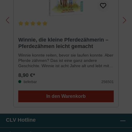
Durchschnittliche Bewertung von 5 von 5 Sternen
Winnie, die kleine Pferdezähmerin –
Pferdezähmen leicht gemacht
Winnie konnte reiten, bevor sie laufen konnte. Aber
Pferde zähmen? Das ist eine ganz andere
Geschichte. Winnie ist acht Jahre alt und lebt mit
ihrer Familie auf einer Pferderanch. Dort lernt sie
8,90 €*
alles über Pferde, Freundschaft und den Glauben
an Gott. Als der hochnäsige Junge aus Winnies
lieferbar
256501
Klasse droht, sein teures Pferd nicht mehr auf der
Willis Ranch unterzustellen, muss Winnie eine
In den Warenkorb
trickreiche Lösung finden, um die Ranch zu retten.
Sie lernt, dass mit Gott alle Dinge möglich
sind!Erstleser-Buchextra große Schrift keine
Silbentrennung schmale Textspalten kurze Kapitel
farbige Illustrationen
CLV Hotline