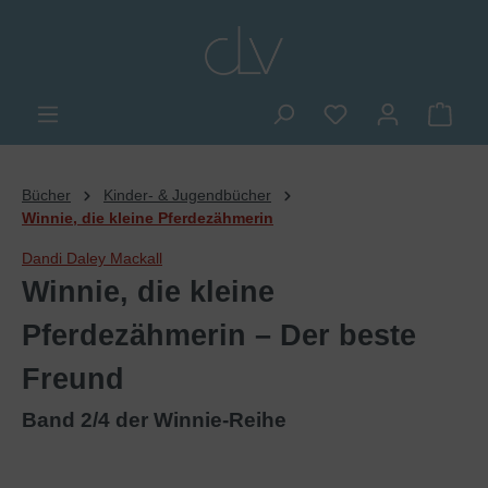
alt springen
Du hast 0 Produkte
Ware
Bücher
Kinder- & Jugendbücher
Winnie, die kleine Pferdezähmerin
Dandi Daley Mackall
Winnie, die kleine
Pferdezähmerin – Der beste
Freund
Band 2/4 der Winnie-Reihe