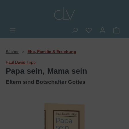
alt springen
Du hast 0 Produkte
Ware
Bücher
Ehe, Familie & Erziehung
Paul David Tripp
Papa sein, Mama sein
Eltern sind Botschafter Gottes
Bildergalerie überspringen