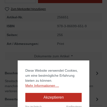
Zum Merkzettel hinzufügen
Artikel-Nr.
256651
ISBN
978-3-86699-651-9
Seiten:
256
Art / Abmessungen:
Print
Dokumente zum Artikel
Diese Website verwendet Cookies,
Beschreibung
um eine bestmögliche Erfahrung
bieten zu können.
Streitschlichter, Wäschefalter, Taxifahrer – inmitten des
Mehr Informationen ...
manchmal zermürbenden Alltags kommen sich viele Eltern
verloren vo…
Mehr
Akzeptieren
Bewertungen
Nur technisch
Konfigurieren