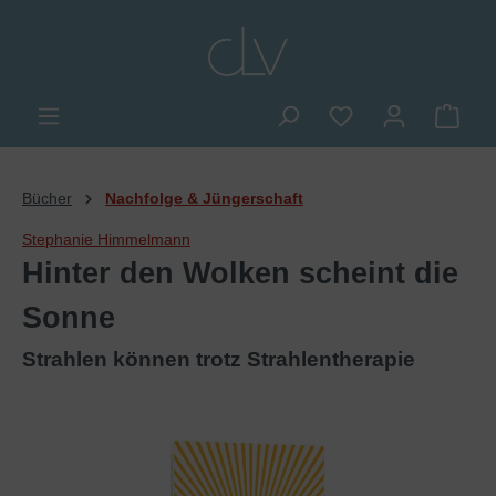
alt springen
Du hast 0 Produkte
Ware
Bücher
Nachfolge & Jüngerschaft
Stephanie Himmelmann
Hinter den Wolken scheint die
Sonne
Strahlen können trotz Strahlentherapie
Bildergalerie überspringen