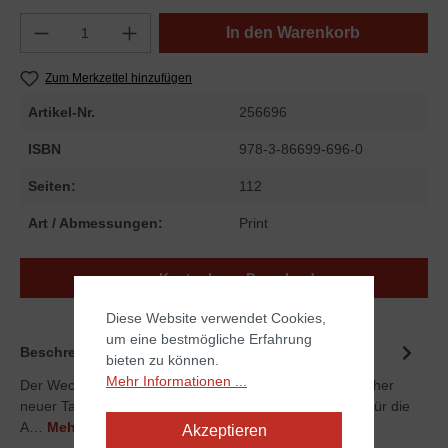
In den Warenkorb
Zum Merkzettel hinzufügen
Artikel-Nr.
256696
ISBN
978-3-86699-696-0
Seiten:
112
Art / Abmessungen:
Print
Kostenloser Download
Diese Website verwendet Cookies,
um eine bestmögliche Erfahrung
Beschreibung
bieten zu können.
Mehr Informationen ...
Der Wecker klingelt. Es ist 6:30 Uhr. Ein ganz gewöhnlicher
neuer Tag beginnt, einer von vielen. Marcel macht sich für die
A…
Mehr
Akzeptieren