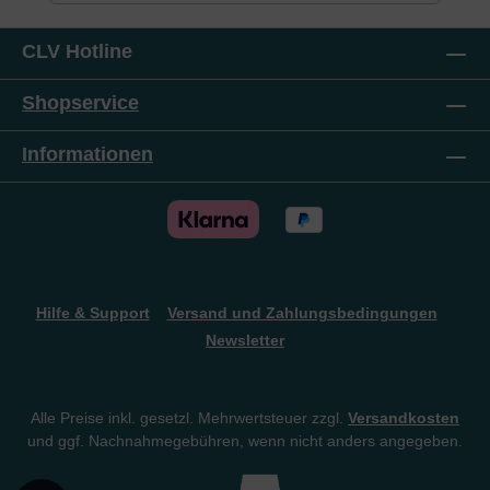
dabei benutzt, werden hier unter die Lupe
genommen. Wenn du sein Vorgehen besser
durchschaust, bist du imstande, dich mithilfe des
CLV Hotline
Herrn Jesus wirksamer gegen seine Attacken
wehren zu können. Am Ende des Buches erfährst
Shopservice
du, warum dein Herr auch in dieser Beziehung das
perfekte Vorbild ist: Ständig mit ihm in Verbindung
zu sein, ist die beste Gegenstrategie!
Informationen
Hilfe & Support
Versand und Zahlungsbedingungen
Newsletter
Alle Preise inkl. gesetzl. Mehrwertsteuer zzgl.
Versandkosten
und ggf. Nachnahmegebühren, wenn nicht anders angegeben.