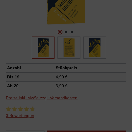
Anzahl
Stückpreis
Bis
19
4,90 €
Ab
20
3,90 €
Preise inkl. MwSt. zzgl. Versandkosten
Durchschnittliche Bewertung von 4.6 von 5 Sternen
3 Bewertungen