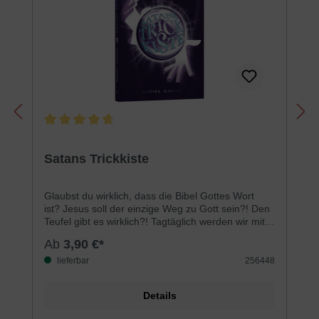
Durchschnittliche Bewertung von 4.6 von 5 Sternen
Satans Trickkiste
Glaubst du wirklich, dass die Bibel Gottes Wort
ist? Jesus soll der einzige Weg zu Gott sein?! Den
Teufel gibt es wirklich?! Tagtäglich werden wir mit
derartigen Fragen konfrontiert. Heutzutage werden
Ab
3,90 €*
Inhalte der Bibel vehement hinterfragt und andere
Überzeugungen massiv propagiert. Diese
lieferbar
256448
Entwicklung überrascht nicht: Schon auf den
ersten Seiten der Bibel versucht die Schlange (der
Details
Teufel), Eva mit aller List in die Irre zu
führen. Sechs verschiedene Tricks, die der Teufel