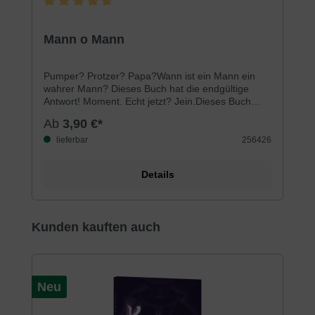
Durchschnittliche Bewertung von 4.8 von 5 Sternen
Mann o Mann
Pumper? Protzer? Papa?Wann ist ein Mann ein
wahrer Mann? Dieses Buch hat die endgültige
Antwort! Moment. Echt jetzt? Jein.Dieses Buch
schaut sich den Mann der Männer schlechthin an:
Ab
3,90 €*
König David aus der Bibel, den Gott selbst »Mann
nach dem Herzen Gottes« genannt hat. An Davids
lieferbar
256426
Beispiel werden 8 Aspekte von echter Männlichkeit
deutlich. Eine Männlichkeit, die Gott gefällt. Wie Du
Details
heute lebst, wirst Du morgen sein. Und
übermorgen wahrscheinlich auch. Also höchste
Zeit für dieses Buch!
Produktgalerie überspringen
Kunden kauften auch
Neu