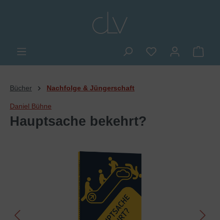
alt springen
Du hast 0 Produkte
Ware
Bücher
Nachfolge & Jüngerschaft
Daniel Bühne
Hauptsache bekehrt?
Bildergalerie überspringen