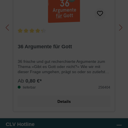
Durchschnittliche Bewertung von 4.3 von 5 Sternen
36 Argumente für Gott
36 frische und gut recherchierte Argumente zum
Thema »Gibt es Gott oder nicht?« Wie wir mit
dieser Frage umgehen, prägt so oder so zutiefst
unser Leben. Dieses Büchlein gibt dir neue und
Ab
0,80 €*
überraschende Hinweise aus den Natur- und
Geisteswissenschaften, aus der Geschichte sowie
lieferbar
256404
aus Erlebnissen und Erfahrungen von Menschen.
Eine Einladung zu kritischem Denken, zum
Details
Schmunzeln über dich selbst und zum Neu-
Beginnen.
CLV Hotline