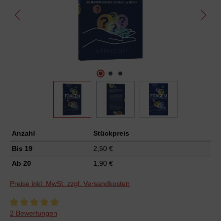
Anzahl
Stückpreis
Bis
19
2,50 €
Ab
20
1,90 €
Preise inkl. MwSt. zzgl. Versandkosten
Durchschnittliche Bewertung von 5 von 5 Sternen
2 Bewertungen