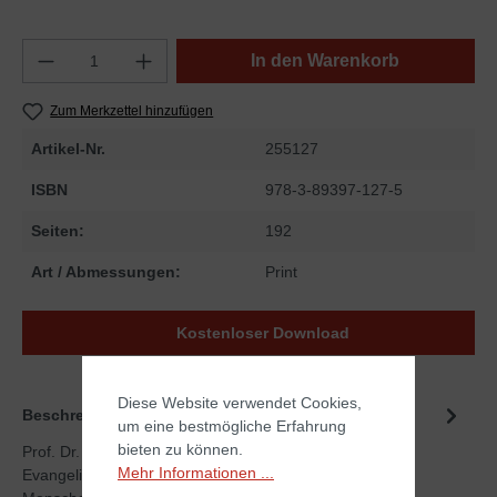
In den Warenkorb
Zum Merkzettel hinzufügen
Artikel-Nr.
255127
ISBN
978-3-89397-127-5
Seiten:
192
Art / Abmessungen:
Print
Kostenloser Download
Diese Website verwendet Cookies,
Beschreibung
um eine bestmögliche Erfahrung
bieten zu können.
Prof. Dr. Werner Gitt gibt Antworten, die aus der
Mehr Informationen ...
Evangelisationspraxis, aus Gesprächen mit fragenden