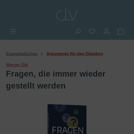
alt springen
Du hast 0 Produkte
Ware
Evangelistisches
Argumente für den Glauben
Werner Gitt
Fragen, die immer wieder
gestellt werden
Bildergalerie überspringen