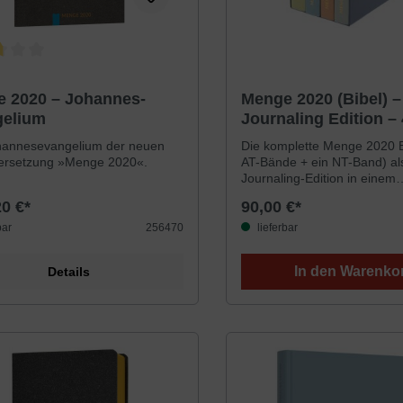
hnittliche Bewertung von 2.6 von 5 Sternen
 2020 – Johannes-
Menge 2020 (Bibel) –
gelium
Journaling Edition –
im Schuber
hannesevangelium der neuen
Die komplette Menge 2020 Bi
ersetzung »Menge 2020«.
AT-Bände + ein NT-Band) al
Journaling-Edition in einem
hochwertigen Schuber.Das e
20 €*
90,00 €*
Papier dieses Bibelteils eign
hervorragend für die Nutzun
bar
256470
lieferbar
Stifte und Textmarker. Auße
der sehr breite Rand viel Pla
In den Warenko
Details
Notizen oder andere Gestal
Menge-Übersetzung besticht
schöne und würdevolle Spr
brilliert durch ihre Genauigke
Wiedergabe des Grundtextes.
eine sehr gründliche Arbeit 
Sprachenkenners und geko
Anwenders. Seine Bemühu