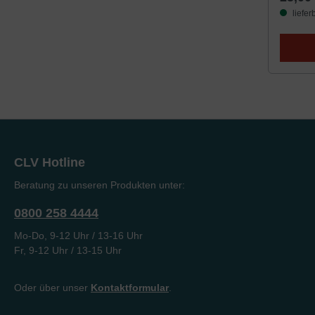
viel Pla
Gestal
liefer
bestich
würdevo
ihre Ge
Grundtex
gründli
Sprach
Anwend
grundte
und die
flüssig
verstän
CLV Hotline
ist ihm
Menge 2
Beratung zu unseren Produkten unter:
Revisio
Besond
0800 258 4444
wesentli
Mo-Do, 9-12 Uhr / 13-16 Uhr
Fr, 9-12 Uhr / 13-15 Uhr
Oder über unser
Kontaktformular
.