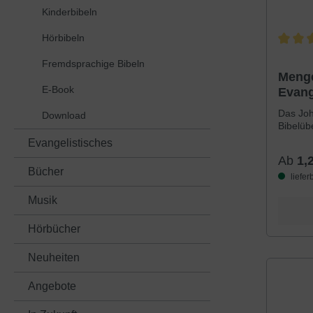
Kinderbibeln
Hörbibeln
Durchsc
Fremdsprachige Bibeln
Menge
E-Book
Evan
Das Jo
Download
Bibelüb
Evangelistisches
Ab
1,
Bücher
liefer
Musik
Hörbücher
Neuheiten
Angebote