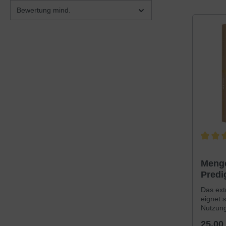
flüssig
verstän
Bewertung mind.
ist ihm
Menge 2
Revisio
Besond
wesentli
Durchsc
Menge
Predi
Journ
Das extr
eignet 
Nutzung
Außerde
25,00