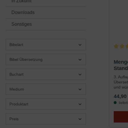
In Zukunft
Downloads
Sonstiges
Bibelart
Durchsc
Bibel Übersetzung
Menge
Stand
grau,
Buchart
3. Aufl
Überset
und wür
Medium
durch i
44,90
Wiederg
eine se
liefer
Produktart
Sprach
Anwend
grundte
Preis
und die