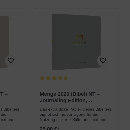
gründliche Arbeit eines
nnten
Sprachenkenners und gekonnten
ngen um
Anwenders. Seine Bemühungen um
inerseits
grundtextliche Genauigkeit einerseits
g zur
und die sinnvolle Hinwendung zur
flüssigen und damit auch
ndererseits
verständlichen Lesbarkeit andererseits
lungen.Die
ist ihm im vollen Umfang gelungen.Die
che
Menge 2020 ist eine gründliche
on 1939.
Revision der Menge-Bibel von 1939.
rden
Besonders die Fußnoten wurden
wesentlich erweitert!
 von 4.6 von 5 Sternen
Durchschnittliche Bewertung von 4.7 von 5 Stern
T –
Menge 2020 (Bibel) NT –
Journaling Edition,
Umschlag »Salbei«
 Bibelteils
Das extra dicke Papier dieses Bibelteils
 die
eignet sich hervorragend für die
Textmarker.
Nutzung dickerer Stifte und Textmarker.
reite Rand
Außerdem bietet der sehr breite Rand
25,00 €*