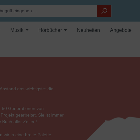
Musik
Hörbücher
Neuheiten
Angebote
 Abstand das wichtigste: die
er 50 Generationen von
rojekt gearbeitet. Sie ist immer
 Buch aller Zeiten!
wir in eine breite Palette