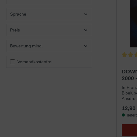
Sprache
Preis
Bewertung mind.
Filter hinzufügen: Versandkostenfrei
Durchsc
Versandkostenfrei
DOWN
2000 
MP3 -
In Fran
Bibelüb
Ausdruc
Lutherb
12,90
Genauig
Grundte
liefer
Diese B
das per
der Ver