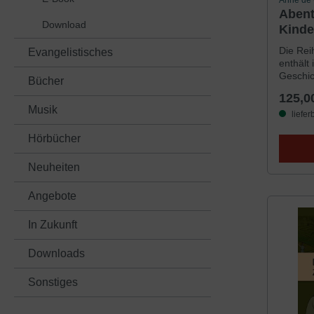
Anne de 
Abent
Download
Kinde
Die Rei
Evangelistisches
enthält
Geschic
Bücher
Text ist
125,0
packend
Musik
erwecke
liefer
Jeder B
Hörbücher
untertei
Lesen i
der Son
Neuheiten
Angebote
In Zukunft
Downloads
Sonstiges