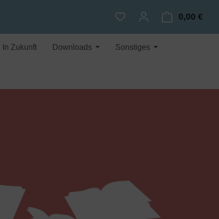
0,00 €
Du hast 0 Produkte auf dem
Ware
In Zukunft
Downloads
Sonstiges