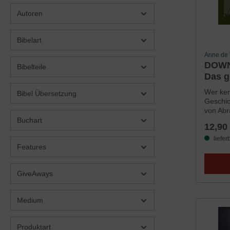
Autoren
Bibelart
Anne de 
DOWN
Bibelteile
Das g
bibli
Wer kenn
Bibel Übersetzung
Geschic
von Ab
Israel,
Buchart
12,90
Goliat?
und sei
liefer
Features
Kreuzig
finden s
dazu ab
GiveAways
Texte w
von Deb
über 30
Medium
Downloa
Neuen 
Produktart