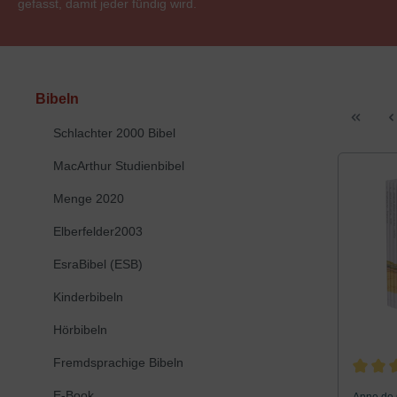
gefasst, damit jeder fündig wird.
Bibeln
Schlachter 2000 Bibel
MacArthur Studienbibel
Menge 2020
Elberfelder2003
EsraBibel (ESB)
Kinderbibeln
Hörbibeln
Fremdsprachige Bibeln
Durchsc
E-Book