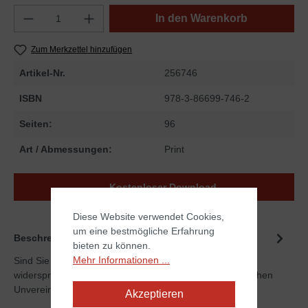
In den Warenkorb
Zum Merkzettel hinzufügen
Artikel-Nr.
256746
ISBN
978-3-86699-746-2
Seiten:
96
Art / Abmessungen:
Print
Kostenloser Download
Diese Website verwendet Cookies,
um eine bestmögliche Erfahrung
Beschreibung
bieten zu können.
Mehr Informationen ...
Sind Sie beim Lesen der Bibel auf vermeintlich
widersprüchliche Stellen gestoßen? Wie ist es mit logischen
Unvereinbarkeiten…
Mehr
Akzeptieren