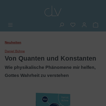
alt springen
Du hast 0 Produkte
Ware
Neuheiten
Daniel Bühne
Von Quanten und Konstanten
Wie physikalische Phänomene mir helfen,
Gottes Wahrheit zu verstehen
Bildergalerie überspringen