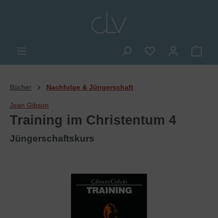
alt springen
Du hast 0 Produkte
Ware
Bücher
Nachfolge & Jüngerschaft
Jean Gibson
Training im Christentum 4
Jüngerschaftskurs
Bildergalerie überspringen