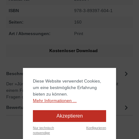
ISBN
978-3-89397-604-1
Seiten:
160
Art / Abmessungen:
Print
Kostenloser Download
Beschreibung
Diese Website verwendet Cookies,
Der »Jüngerschaftskurs«. In 13 Lektionen, die jeweils mit
um eine bestmögliche Erfahrung
einem Fragenteil oder Studienführer enden, werden alle
bieten zu können.
Fragen der…
Mehr
Mehr Informationen ...
Bewertungen
Akzeptieren
Nur technisch
Konfigurieren
notwendige