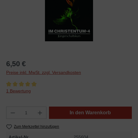
6,50 €
Preise inkl. MwSt. zzgl. Versandkosten
Durchschnittliche Bewertung von 5 von 5 Sternen
1 Bewertung
In den Warenkorb
Zum Merkzettel hinzufügen
Artikel-Nr.
255604