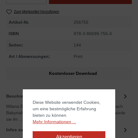
Zum Merkzettel hinzufügen
Artikel-Nr.
256755
ISBN
978-3-86699-755-4
Seiten:
144
Art / Abmessungen:
Print
Kostenloser Download
Beschreibung
Diese Website verwendet Cookies,
Milana Erna findet ihren Namen doof – »Milana« klingt nach
um eine bestmögliche Erfahrung
Babynahrung und »Erna« findet sie altmodisch. Gerne würde
bieten zu können.
sie ihr…
Mehr
Mehr Informationen ...
Infos zum Autor
Akzeptieren