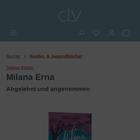
alt springen
Du hast 0 Produkte
Ware
Bücher
Kinder- & Jugendbücher
Sabine Kähler
Milana Erna
Abgelehnt und angenommen
Bildergalerie überspringen