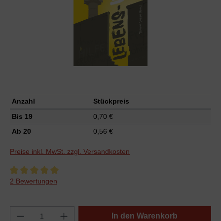
Anzahl
Stückpreis
Bis
19
0,70 €
Ab
20
0,56 €
Preise inkl. MwSt. zzgl. Versandkosten
Durchschnittliche Bewertung von 5 von 5 Sternen
2 Bewertungen
In den Warenkorb