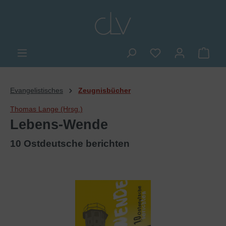
alt springen
Du hast 0 Produkte
Ware
Evangelistisches
Zeugnisbücher
Thomas Lange (Hrsg.)
Lebens-Wende
10 Ostdeutsche berichten
Bildergalerie überspringen