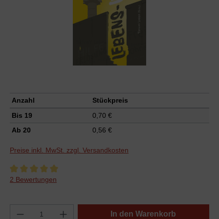
Anzahl
Stückpreis
Bis
19
0,70 €
Ab
20
0,56 €
Preise inkl. MwSt. zzgl. Versandkosten
Durchschnittliche Bewertung von 5 von 5 Sternen
2 Bewertungen
In den Warenkorb