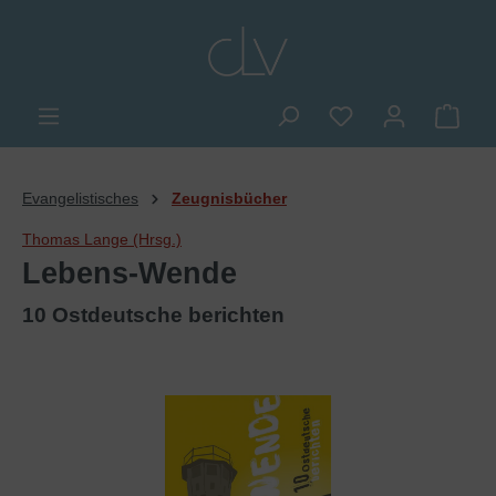
alt springen
Du hast 0 Produkte
Ware
Evangelistisches
Zeugnisbücher
Thomas Lange (Hrsg.)
Lebens-Wende
10 Ostdeutsche berichten
Bildergalerie überspringen