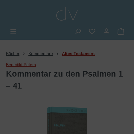
alt springen
Du hast 0 Produkte
Ware
Bücher
Kommentare
Altes Testament
Benedikt Peters
Kommentar zu den Psalmen 1
– 41
Bildergalerie überspringen