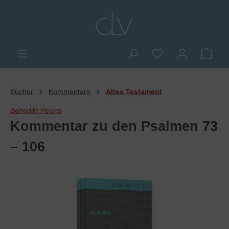
alt springen
Du hast 0 Produkte
Ware
Bücher
Kommentare
Altes Testament
Benedikt Peters
Kommentar zu den Psalmen 73
– 106
Bildergalerie überspringen