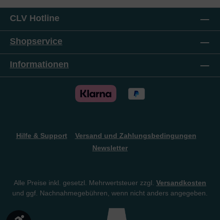
die perfekte Mischung.DAS macht diese Bibel so
kostbar.Ideal auch für Einsteiger!
CLV Hotline
Shopservice
Informationen
Hilfe & Support
Versand und Zahlungsbedingungen
Newsletter
Alle Preise inkl. gesetzl. Mehrwertsteuer zzgl.
Versandkosten
und ggf. Nachnahmegebühren, wenn nicht anders angegeben.
Werkzeugleiste anzeigen