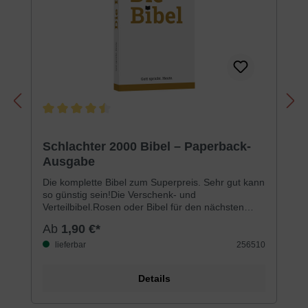
Durchschnittliche Bewertung von 4.5 von 5 Sternen
Schlachter 2000 Bibel – Paperback-
Ausgabe
Die komplette Bibel zum Superpreis. Sehr gut kann
so günstig sein!Die Verschenk- und
Verteilbibel.Rosen oder Bibel für den nächsten
Besuch? Sie zu verschenken, tut keinem
Ab
1,90 €*
Geldbeutel weh.Die Bibel für die Handtasche, fürs
Auto, für den Arbeitsplatz.Dafür haben wir
lieferbar
256510
günstiges Papier und einen komprimierten Satz
gewählt!Mit einem komfortablen Griffregister und
Details
einem Orientierung schaffenden Kartenmaterial.
Gepaart mit einer einfachen und dennoch
urtextnahen Sprache, bildet die Schlachter 2000