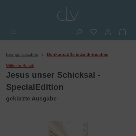
alt springen
Du hast 0 Produkte
Ware
Evangelistisches
Denkanstöße & Zeitkritisches
Wilhelm Busch
Jesus unser Schicksal -
SpecialEdition
gekürzte Ausgabe
Bildergalerie überspringen