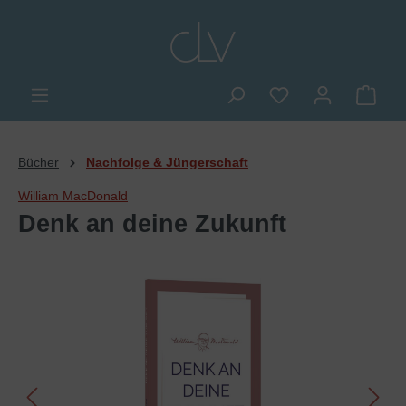
alt springen
Du hast 0 Produkte
Ware
Bücher
Nachfolge & Jüngerschaft
William MacDonald
Denk an deine Zukunft
Bildergalerie überspringen