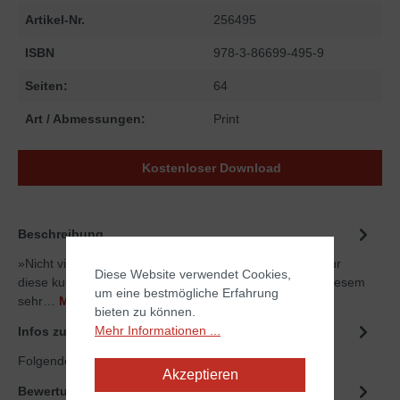
Artikel-Nr.
256495
ISBN
978-3-86699-495-9
Seiten:
64
Art / Abmessungen:
Print
Kostenloser Download
Beschreibung
»Nicht viele Leben, nur eines haben wir – nur eines – nur
Diese Website verwendet Cookies,
diese kurze Spanne Zeit.« William MacDonald stellt in diesem
um eine bestmögliche Erfahrung
sehr…
Mehr
bieten zu können.
Mehr Informationen ...
Infos zum Autor
Folgende Infos zum Autor sind verfübar...
Mehr
Akzeptieren
Bewertungen