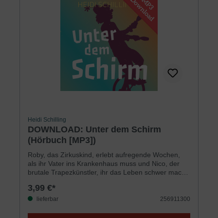
Heidi Schilling
DOWNLOAD: Unter dem Schirm
(Hörbuch [MP3])
Roby, das Zirkuskind, erlebt aufregende Wochen,
als ihr Vater ins Krankenhaus muss und Nico, der
brutale Trapezkünstler, ihr das Leben schwer macht.
Wo ist der »Schirm des Höchsten« jetzt, von dem in
3,99 €*
einem Bibelvers die Rede ist? Doch dann erfährt
Roby, dass Gott tatsächlich da ist und sie trotz allem
lieferbar
256911300
nicht im Stich lässt. Für Jungen und Mädchen ab 9
Jahren.Sprecher: Daniel KoppLaufzeit: 152