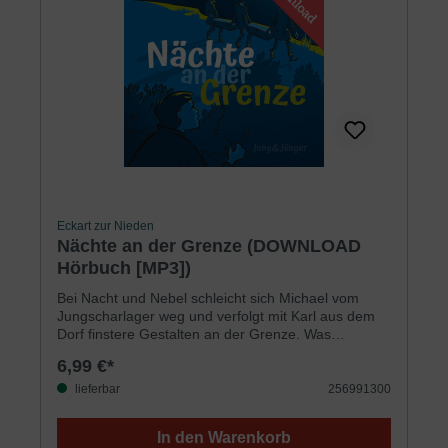
nach dem gleichnamigen Buch, gelesen von Hanno
Herzler. Ab 10 Jahren
Eckart zur Nieden
Nächte an der Grenze (DOWNLOAD
Hörbuch [MP3])
Bei Nacht und Nebel schleicht sich Michael vom
Jungscharlager weg und verfolgt mit Karl aus dem
Dorf finstere Gestalten an der Grenze. Was
schleppen die weg? Und wohin? Die beiden Jungen
6,99 €*
nehmen die Fährte auf, doch plötzlich stecken sie in
einer gefährlich-komplizierten Situation und suchen
lieferbar
256991300
verzweifelt nach einem Ausweg …Michael muss sich
entscheiden: Will er sein Leben so weiterführen wie
In den Warenkorb
bisher, oder ist an dem frommen Zeug aus der