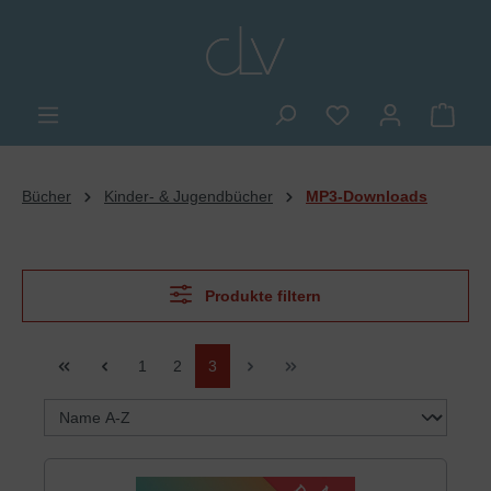
alt springen
Du hast 0 Produkte
Ware
Bücher
Kinder- & Jugendbücher
MP3-Downloads
Produkte filtern
Seite
Seite
Seite
1
2
3