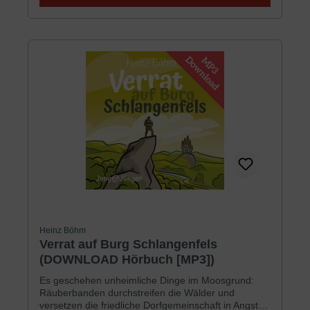
Jungschar doch was dran?Ab 8 JahrenSprecher:
Hanno HerzlerLaufzeit: 2 Stunden 54 Minuten320
MB
Heinz Böhm
Verrat auf Burg Schlangenfels
(DOWNLOAD Hörbuch [MP3])
Es geschehen unheimliche Dinge im Moosgrund:
Räuberbanden durchstreifen die Wälder und
versetzen die friedliche Dorfgemeinschaft in Angst